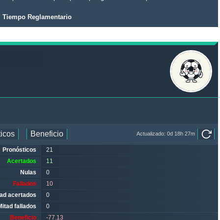
el Tiempo Reglamentario
Actualizado: 0d 18h 27m
Pronósticos
21
Acertados
11
Nulas
0
Fallados
10
tad acertados
0
Mitad fallados
0
Beneficio
-77.13