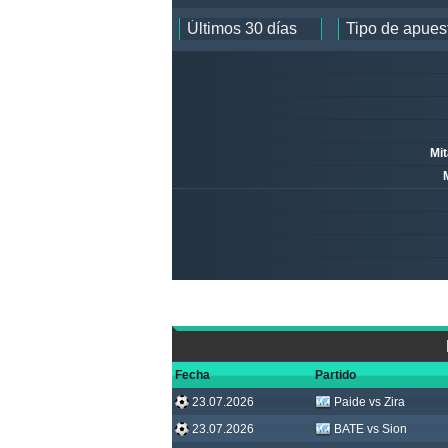
Mi
Fecha
Partido
23.07.2026
Paide vs Zira
23.07.2026
BATE vs Sion