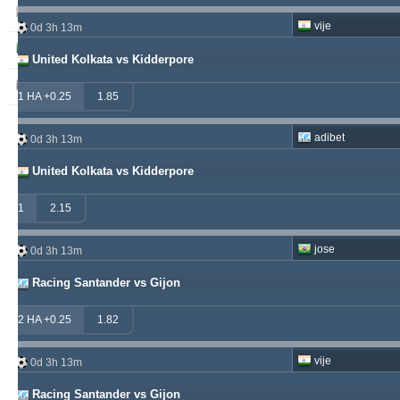
adibet
329
29
450
vije
0d 3h 13m
jose
318
70
335
United Kolkata vs Kidderpore
ibet
240
0
222
1 HA +0.25
1.85
adibet
0d 3h 13m
United Kolkata vs Kidderpore
1
2.15
jose
0d 3h 13m
Racing Santander vs Gijon
2 HA +0.25
1.82
vije
0d 3h 13m
Racing Santander vs Gijon