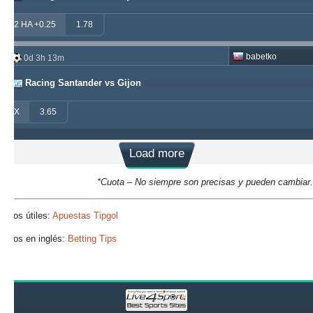
2 HA +0.25
1.78
babetko
0d 3h 13m
Racing Santander vs Gijon
X
3.65
Load more
*Cuota – No siempre son precisas y pueden cambiar.
Sitios útiles:
Apuestas Tipgol
Sitios en inglés:
Betting Tips