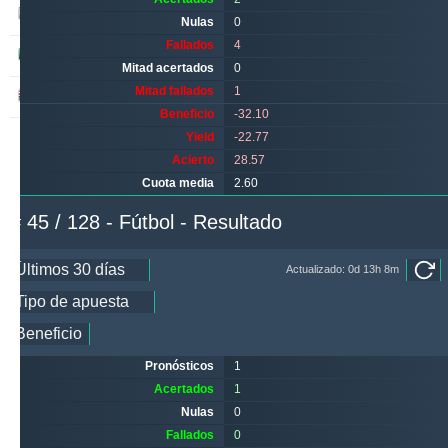
adibet
329
29
450
Nulas
0
Fallados
4
jose
318
70
335
Mitad acertados
0
Mitad fallados
1
ibet
240
0
222
Beneficio
-32.10
Yield
-22.77
Acierto
28.57
Cuota media
2.60
# 45 / 128 - Fútbol - Resultado
Actualizado: 0d 13h 8m
Pronósticos
1
Acertados
1
Nulas
0
Fallados
0