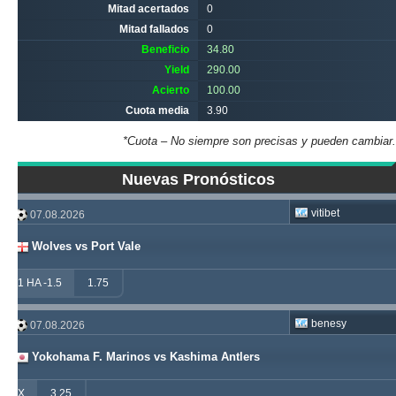
Mitad acertados
0
Mitad fallados
0
Beneficio
34.80
Yield
290.00
Acierto
100.00
Cuota media
3.90
*Cuota – No siempre son precisas y pueden cambiar.
Nuevas Pronósticos
vitibet
07.08.2026
Wolves vs Port Vale
1 HA -1.5
1.75
benesy
07.08.2026
Yokohama F. Marinos vs Kashima Antlers
X
3.25