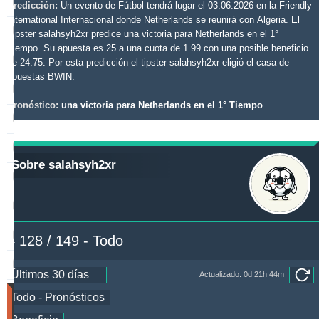
ibet
733.46
5.94 %
Predicción:
Un evento de Fútbol tendrá lugar el 03.06.2026 en la Friendly
International Internacional donde Netherlands se reunirá con Algeria. El
windrawwin
724.48
4.60 %
Tipster salahsyh2xr predice una victoria para Netherlands en el 1°
Tiempo. Su apuesta es 25 a una cuota de 1.99 con una posible beneficio
jontips
673.53
14.43 %
de 24.75. Por esta predicción el tipster salahsyh2xr eligió el casa de
apuestas BWIN.
igariok10
537.27
4.19 %
Pronóstico:
una victoria para Netherlands en el 1° Tiempo
franko
428.34
2.19 %
betman
404.39
9.98 %
Sobre salahsyh2xr
razf
379.55
11.26 %
smartbet
340.98
3.91 %
tennizexpert
281.76
13.71 %
# 128 / 149 - Todo
sharptipster
269.22
9.73 %
Actualizado: 0d 21h 44m
Tipster
Acertados
(Últimos