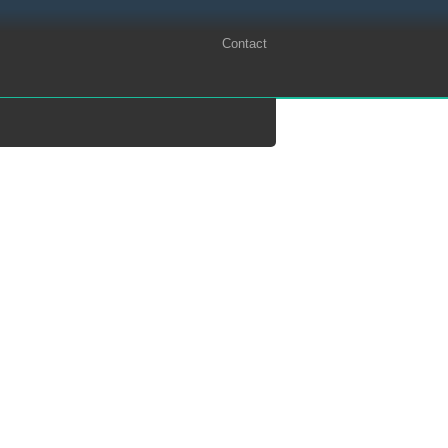
Contact