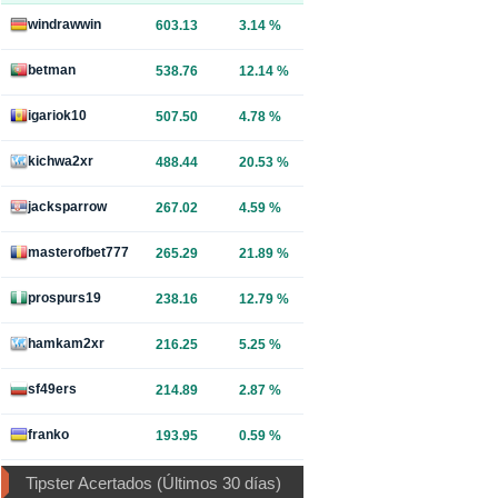
windrawwin
603.13
3.14 %
betman
538.76
12.14 %
igariok10
507.50
4.78 %
kichwa2xr
488.44
20.53 %
jacksparrow
267.02
4.59 %
masterofbet777
265.29
21.89 %
prospurs19
238.16
12.79 %
hamkam2xr
216.25
5.25 %
sf49ers
214.89
2.87 %
franko
193.95
0.59 %
Tipster Acertados (Últimos 30 días)