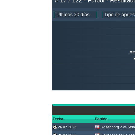
# 17 / 122 - Fútbol - Resultad
Mi
Fecha
Partido
26.07.2026
Rosenborg 2 vs Stri