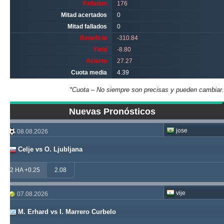
Fallados
176
Mitad acertados
0
Mitad fallados
0
Beneficio
-310.84
Yield
-8.80
Acierto
27.27
Cuota media
4.39
*Cuota – No siempre son precisas y pueden cambiar.
Nuevas Pronósticos
jose
08.08.2026
Celje vs O. Ljubljana
2 HA +0.25
2.08
vije
07.08.2026
M. Erhard vs I. Marrero Curbelo