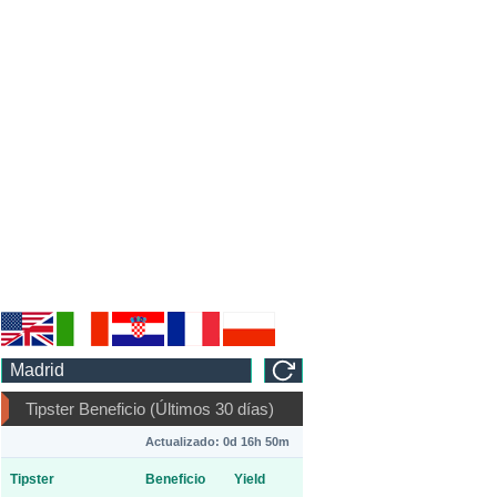
Tipster Beneficio (Últimos 30 días)
Actualizado: 0d 16h 50m
Tipster
Beneficio
Yield