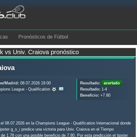
icas
Pronósticos de Fútbol
k vs Univ. Craiova pronóstico
aiova
pe/Madrid:
08.07.2026 19:00
Resultado:
acertado
pions League - Qualification
Resultado:
1-4
Beneficio:
+7.80
 el 08.07.2026 en la Champions League - Qualification Internacional donde
ipster g_s_i predice una victoria para Univ. Craiova en el Tiempo
e 1.78 con una posible beneficio de 7.80. Por esta predicción el tipster