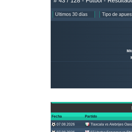
# 43 / 128 - Fútbol - Resultad
Mi
Fecha
Partido
07.08.2026
Tlaxcala vs Alebrijes Oax