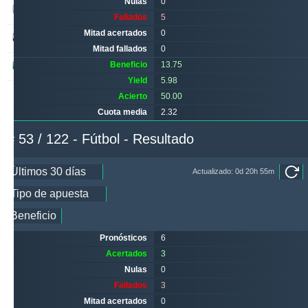
Nulas
0
soccervista
303
17
198
Fallados
5
Mitad acertados
0
maraskino
241
0
238
Mitad fallados
0
Beneficio
13.75
samispaco
225
1
305
Yield
5.98
Acierto
50.00
Cuota media
2.32
# 53 / 122 - Fútbol - Resultado
Actualizado: 0d 20h 55m
Pronósticos
6
Acertados
3
Nulas
0
Fallados
3
Mitad acertados
0