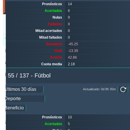
Pronósticos
14
30
días)
Acertados
6
Nulas
0
Actualizado:
0d
Fallados
8
22h
3m
Mitad acertados
0
Mitad fallados
0
Tipster
Acertados
Nulas
Fallados
Beneficio
-45.25
alepou
1048
Yield
72
-13.39
423
Acierto
42.86
ivantsochev
507
60
650
Cuota media
2.18
hovi
# 55 / 137 - Fútbol
378
27
346
vitibet
357
23
241
Actualizado: 0d 8h 35m
babetko
331
2
373
drzakladjenje
313
13
470
Pronósticos
10
vije
311
30
296
Acertados
5