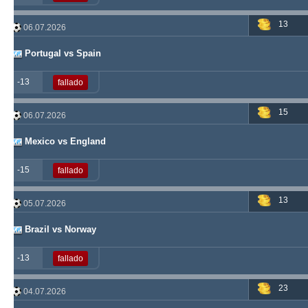
13
06.07.2026
Portugal vs Spain
-13
fallado
15
06.07.2026
Mexico vs England
-15
fallado
13
05.07.2026
Brazil vs Norway
-13
fallado
23
04.07.2026