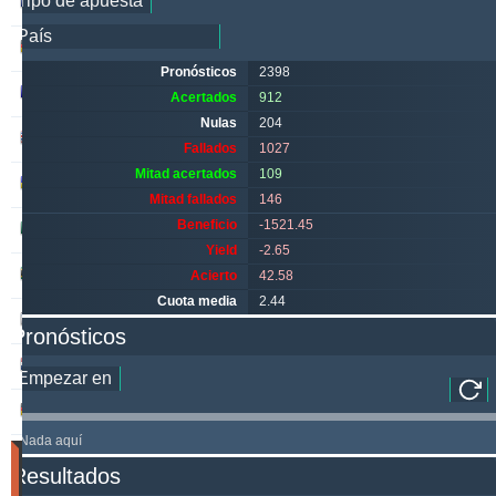
jontips
673.53
14.43 %
windrawwin
603.13
3.14 %
Pronósticos
2398
igariok10
589.17
4.54 %
Acertados
912
Nulas
204
ibet
498.35
4.07 %
Fallados
1027
Mitad acertados
109
franko
420.62
2.14 %
Mitad fallados
146
Beneficio
-1521.45
betman
381.68
9.51 %
Yield
-2.65
razf
302.55
9.02 %
Acierto
42.58
Cuota media
2.44
smartbet
285.51
3.51 %
Pronósticos
tennizexpert
281.76
13.71 %
shaysenberg
255.32
60.65 %
Nada aquí
Tipster
Resultados
Acertados
(Últimos