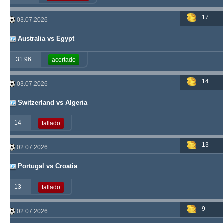
17
03.07.2026
Australia vs Egypt
+31.96
acertado
14
03.07.2026
Switzerland vs Algeria
-14
fallado
13
02.07.2026
Portugal vs Croatia
-13
fallado
9
02.07.2026