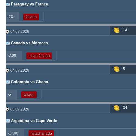
Paraguay vs France
-23
fallado
14
04.07.2026
Canada vs Morocco
-7.00
mitad fallado
5
04.07.2026
Colombia vs Ghana
-5
fallado
34
03.07.2026
Argentina vs Cape Verde
-17.00
mitad fallado