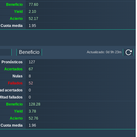
Beneficio
77.60
Yield
2.10
Acierto
52.17
Cuota media
1.95
Actualizado: 0d 9h 23m
Pronósticos
127
Acertados
67
Nulas
8
Fallados
52
tad acertados
0
Mitad fallados
0
Beneficio
128.28
Yield
3.78
Acierto
52.76
Cuota media
1.96