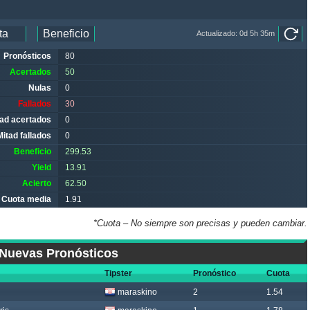
Actualizado: 0d 5h 35m
Pronósticos
80
Acertados
50
Nulas
0
Fallados
30
tad acertados
0
Mitad fallados
0
Beneficio
299.53
Yield
13.91
Acierto
62.50
Cuota media
1.91
*Cuota – No siempre son precisas y pueden cambiar.
Nuevas Pronósticos
Tipster
Pronóstico
Cuota
maraskino
2
1.54