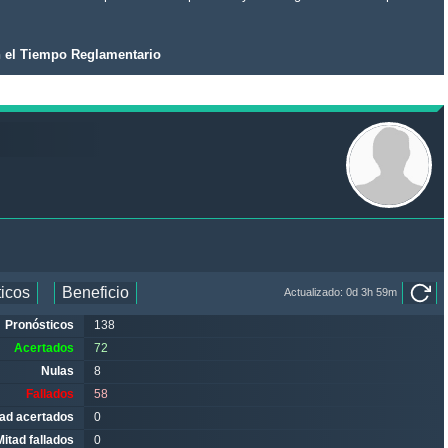
n el Tiempo Reglamentario
Actualizado: 0d 3h 59m
Pronósticos
138
Acertados
72
Nulas
8
Fallados
58
tad acertados
0
Mitad fallados
0