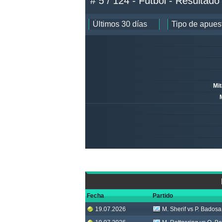
# 5 / 124 - Fútbol - Resultado
Mi
Fecha
Partido
19.07.2026
M. Sherif vs P. Badosa