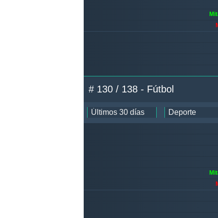
Mi
# 130 / 138 - Fútbol
Mi