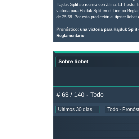
Hajduk Split se reunirá con Zilina. El Tipster 
victoria para Hajduk Split en el Tiempo Regla
de 25.68. Por esta predicción el tipster liobet
Pronóstico:
una victoria para Hajduk Split
Reglamentario
Sobre liobet
# 63 / 140 - Todo