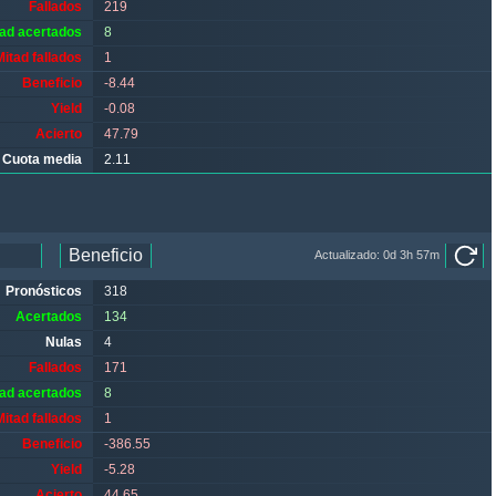
Fallados
219
tad acertados
8
Mitad fallados
1
Beneficio
-8.44
Yield
-0.08
Acierto
47.79
Cuota media
2.11
Actualizado: 0d 3h 57m
Pronósticos
318
Acertados
134
Nulas
4
Fallados
171
tad acertados
8
Mitad fallados
1
Beneficio
-386.55
Yield
-5.28
Acierto
44.65