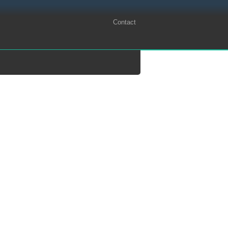
Contact