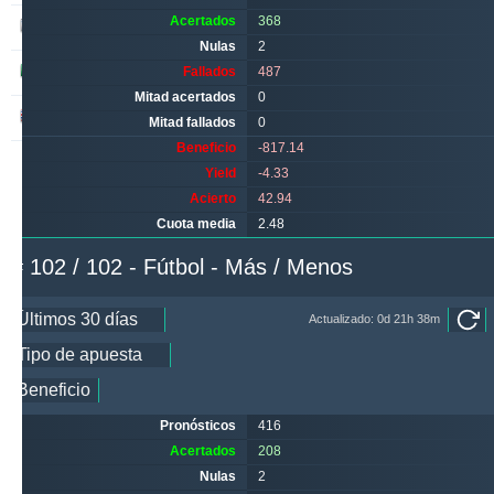
Acertados
368
adibet
324
30
449
Nulas
2
jose
323
Fallados
71
332
487
Mitad acertados
0
ibet
251
0
231
Mitad fallados
0
Beneficio
-817.14
Yield
-4.33
Acierto
42.94
Cuota media
2.48
# 102 / 102 - Fútbol - Más / Menos
Actualizado: 0d 21h 38m
Pronósticos
416
Acertados
208
Nulas
2