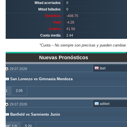
Mitad acertados
0
Mitad fallados
0
Beneficio
-408.75
Yield
-4.28
Acierto
41.56
Cuota media
2.44
*Cuota – No siempre son precisas y pueden cambiar.
Nuevas Pronósticos
ibet
29.07.2026
San Lorenzo vs Gimnasia Mendoza
1
2.05
adibet
29.07.2026
Banfield vs Sarmiento Junin
MC 1:0
5.20