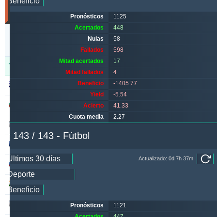
30
días)
Pronósticos
1125
Acertados
448
Actualizado:
0d
Nulas
58
21h
5m
Fallados
598
Mitad acertados
17
Tipster
Acertados
Nulas
Fallados
Mitad fallados
4
Beneficio
-1405.77
alepou
1066
74
436
Yield
-5.54
ivantsochev
448
58
598
Acierto
41.33
Cuota media
2.27
vitibet
377
23
258
# 143 / 143 - Fútbol
hovi
376
29
351
Actualizado: 0d 7h 37m
babetko
367
2
424
vije
327
31
318
soccervista
319
18
219
Pronósticos
1121
Acertados
447