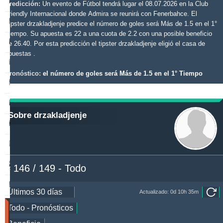
jontips
673.53
14.43 %
Predicción:
Un evento de Fútbol tendrá lugar el 08.07.2026 en la Club
Friendly Internacional donde Admira se reunirá con Fenerbahce. El
windrawwin
603.13
3.14 %
Tipster drzakladjenje predice el número de goles será Más de 1.5 en el 1°
Tiempo. Su apuesta es 22 a una cuota de 2.2 con una posible beneficio
igariok10
589.17
4.54 %
de 26.40. Por esta predicción el tipster drzakladjenje eligió el casa de
apuestas .
ibet
498.35
4.07 %
Pronóstico:
el número de goles será Más de 1.5 en el 1° Tiempo
franko
420.62
2.14 %
betman
381.68
9.51 %
Sobre drzakladjenje
razf
302.55
9.02 %
smartbet
285.51
3.51 %
tennizexpert
281.76
13.71 %
# 146 / 149 - Todo
shaysenberg
255.32
60.65 %
Actualizado: 0d 10h 35m
Tipster
Acertados
(Últimos