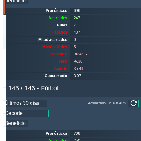
30
días)
Pronósticos
696
Acertados
247
Actualizado:
0d
Nulas
7
15h
31m
Fallados
437
Mitad acertados
0
Tipster
Acertados
Nulas
Fallados
Mitad fallados
5
Beneficio
-824.95
alepou
870
66
382
Yield
-6.30
vitibet
522
34
351
Acierto
35.49
Cuota media
3.07
vije
457
43
431
# 145 / 146 - Fútbol
soccervista
452
26
317
Actualizado: 0d 18h 41m
babetko
429
2
544
hovi
369
29
364
liobet
339
8
375
Pronósticos
708
Acertados
250