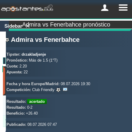
Admira vs Fenerbahce pronóstico
Sidebar
Admira
vs
Fenerbahce
Tipster:
drzakladjenje
Pronóstico:
Más de 1.5 (1°T)
Cuota:
2.20
Tipster
Apuesta:
22
Beneficio
(Últimos
Fecha y hora Europe/Madrid:
08.07.2026 19:30
30
Competición:
Club Friendly
días)
Actualizado:
Resultado:
acertado
0d
Resultado:
0-2
15h
32m
Beneficio:
+26.40
Tipster
Beneficio
Yield
Publicado:
08.07.2026 07:47