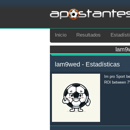
Inicio
Resultados
Estadíst
lam9w
lam9wed - Estadísticas
Im pro Sport bettor, who is abl
ROI between 7