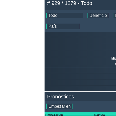
# 929 / 1279 - Todo
Mi
Pronósticos
Empezar en
Partido