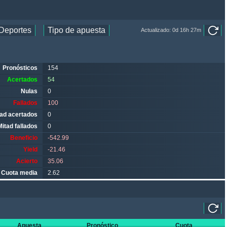
Actualizado: 0d 16h 27m
Pronósticos
154
Acertados
54
Nulas
0
Fallados
100
tad acertados
0
Mitad fallados
0
Beneficio
-542.99
Yield
-21.46
Acierto
35.06
Cuota media
2.62
Apuesta
Pronóstico
Cuota