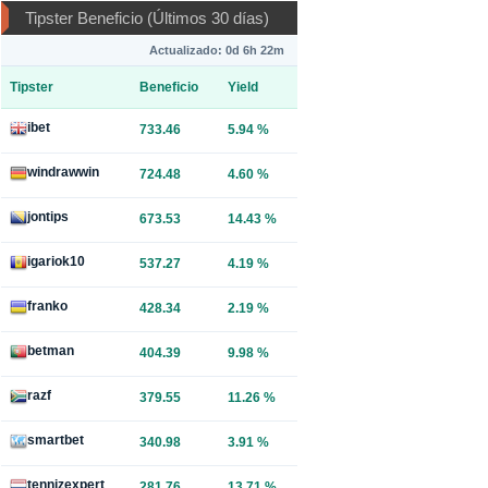
Tipster Beneficio (Últimos 30 días)
Actualizado: 0d 6h 22m
Tipster
Beneficio
Yield
ibet
733.46
5.94 %
windrawwin
724.48
4.60 %
jontips
673.53
14.43 %
igariok10
537.27
4.19 %
franko
428.34
2.19 %
betman
404.39
9.98 %
razf
379.55
11.26 %
smartbet
340.98
3.91 %
tennizexpert
281.76
13.71 %