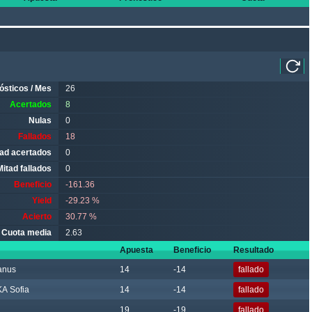
ósticos / Mes
26
Acertados
8
Nulas
0
Fallados
18
tad acertados
0
Mitad fallados
0
Beneficio
-161.36
Yield
-29.23 %
Acierto
30.77 %
Cuota media
2.63
Apuesta
Beneficio
Resultado
anus
14
-14
fallado
KA Sofia
14
-14
fallado
19
-19
fallado