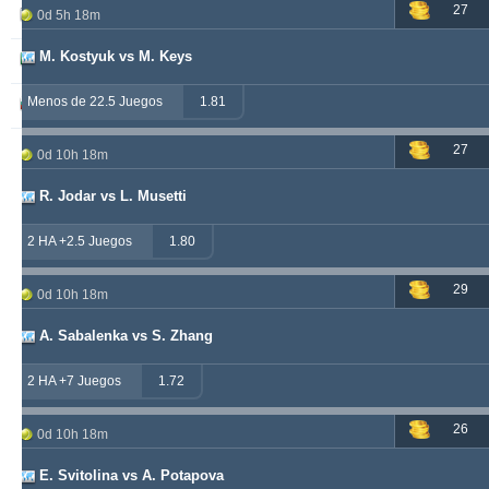
27
adibet
324
31
450
0d 5h 18m
M. Kostyuk vs M. Keys
jose
314
70
326
Menos de 22.5 Juegos
1.81
ivantsochev
253
28
326
27
0d 10h 18m
R. Jodar vs L. Musetti
2 HA +2.5 Juegos
1.80
29
0d 10h 18m
A. Sabalenka vs S. Zhang
2 HA +7 Juegos
1.72
26
0d 10h 18m
E. Svitolina vs A. Potapova