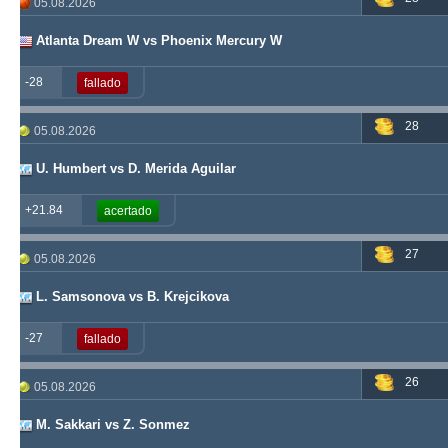
05.08.2026
Atlanta Dream W vs Phoenix Mercury W
-28
fallado
28
05.08.2026
U. Humbert vs D. Merida Aguilar
+21.84
acertado
27
05.08.2026
L. Samsonova vs B. Krejcikova
-27
fallado
26
05.08.2026
M. Sakkari vs Z. Sonmez