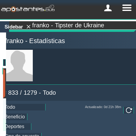
franko - Tipster de Ukraine
Sidebar
franko - Estadísticas
Tipster
Beneficio
(Últimos
30
# 833 / 1279 - Todo
días)
Actualizado:
0d
Actualizado: 0d 21h 38m
11h
33m
Tipster
Beneficio
Yield