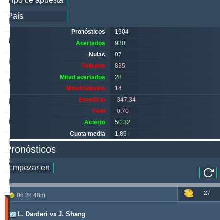
jontips
673.53
14.43 %
windrawwin
603.13
3.14 %
Pronósticos
1904
igariok10
589.17
4.54 %
Acertados
930
Nulas
97
ibet
498.35
4.07 %
Fallados
835
Mitad acertados
28
franko
420.62
2.14 %
Mitad fallados
14
Beneficio
-347.34
betman
381.68
9.51 %
Yield
-0.70
razf
302.55
9.02 %
Acierto
50.32
Cuota media
1.89
smartbet
285.51
3.51 %
Pronósticos
tennizexpert
281.76
13.71 %
shaysenberg
255.32
60.65 %
27
0d 3h 48m
Tipster
Acertados
L. Darderi vs J. Shang
(Últimos