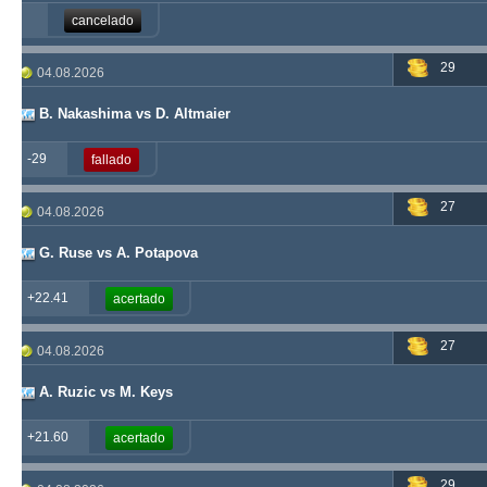
cancelado
29
04.08.2026
B. Nakashima vs D. Altmaier
-29
fallado
27
04.08.2026
G. Ruse vs A. Potapova
+22.41
acertado
27
04.08.2026
A. Ruzic vs M. Keys
+21.60
acertado
29