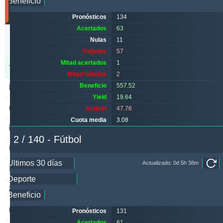
30
días)
Pronósticos
134
Acertados
63
Actualizado:
0d
Nulas
11
19h
6m
Fallados
57
Mitad acertados
1
Tipster
Acertados
Nulas
Fallados
Mitad fallados
2
Beneficio
557.52
alepou
890
56
362
Yield
19.64
ivantsochev
568
70
734
Acierto
47.76
Cuota media
3.08
hovi
348
15
287
# 2 / 140 - Fútbol
drzakladjenje
313
13
472
Actualizado: 0d 5h 38m
vitibet
297
22
203
maraskino
269
0
272
babetko
265
1
277
Pronósticos
131
Acertados
61