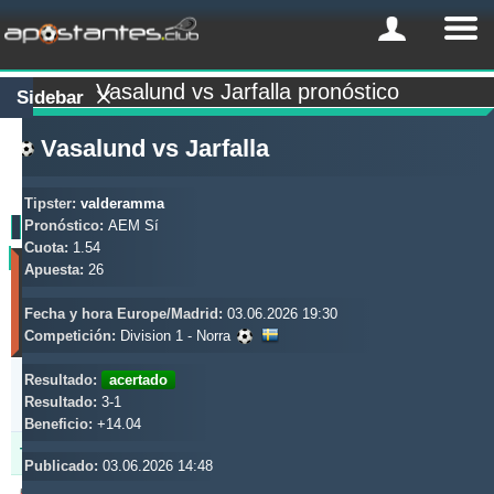
Vasalund vs Jarfalla pronóstico
Sidebar
Vasalund
vs
Jarfalla
Tipster:
valderamma
Pronóstico:
AEM Sí
Cuota:
1.54
Tipster
Apuesta:
26
Beneficio
(Últimos
Fecha y hora Europe/Madrid:
03.06.2026 19:30
30
Competición:
Division 1 - Norra
días)
Actualizado:
Resultado:
acertado
0d
Resultado:
3-1
3h
49m
Beneficio:
+14.04
Tipster
Beneficio
Yield
Publicado:
03.06.2026 14:48