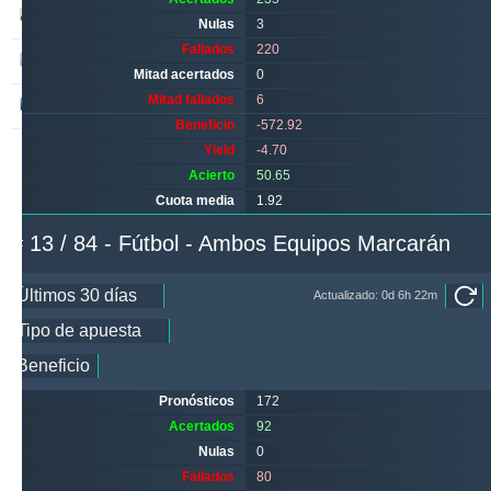
vije
262
26
250
Nulas
3
Fallados
220
soccervista
254
15
171
Mitad acertados
0
Mitad fallados
6
valderamma
235
3
219
Beneficio
-572.92
Yield
-4.70
Acierto
50.65
Cuota media
1.92
# 13 / 84 - Fútbol - Ambos Equipos Marcarán
Actualizado: 0d 6h 22m
Pronósticos
172
Acertados
92
Nulas
0
Fallados
80