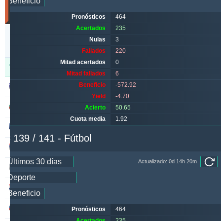
30
días)
Pronósticos
464
Acertados
235
Actualizado:
0d
Nulas
3
3h
48m
Fallados
220
Mitad acertados
0
Tipster
Acertados
Nulas
Fallados
Mitad fallados
6
Beneficio
-572.92
alepou
890
56
362
Yield
-4.70
ivantsochev
568
70
734
Acierto
50.65
Cuota media
1.92
hovi
348
15
287
# 139 / 141 - Fútbol
drzakladjenje
313
13
472
Actualizado: 0d 14h 20m
vitibet
297
22
203
maraskino
269
0
272
babetko
265
1
277
Pronósticos
464
Acertados
235