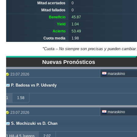
Mitad acertados
0
Mitad fallados
0
Beneficio
45.87
Yield
1.04
Acierto
53.49
Cuota media
1.98
*Cuota – No siempre son precisas y pueden cambiar.
Nuevas Pronósticos
maraskino
23.07.2026
P. Badosa vs P. Udvardy
1
1.58
maraskino
23.07.2026
S. Mochizuki vs D. Chan
1 HA -4.5 Juegos
2.07