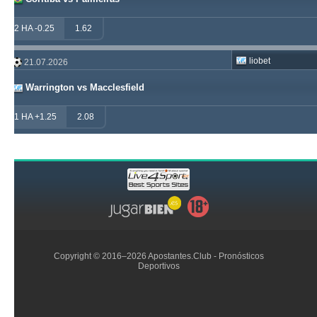
2 HA -0.25
1.62
liobet
21.07.2026
Warrington vs Macclesfield
1 HA +1.25
2.08
Copyright © 2016–2026
Apostantes.Club
- Pronósticos
Deportivos