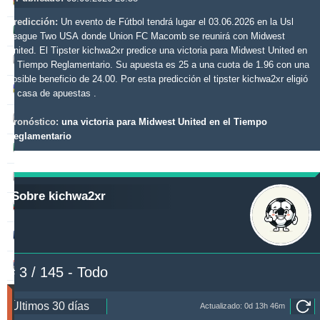
windrawwin
625.13
4.61 %
Predicción:
Un evento de Fútbol tendrá lugar el 03.06.2026 en la Usl
betman
538.76
12.14 %
League Two USA donde Union FC Macomb se reunirá con Midwest
United. El Tipster kichwa2xr predice una victoria para Midwest United en
kichwa2xr
342.42
9.15 %
el Tiempo Reglamentario. Su apuesta es 25 a una cuota de 1.96 con una
posible beneficio de 24.00. Por esta predicción el tipster kichwa2xr eligió
franko
316.49
1.70 %
el casa de apuestas .
hamkam2xr
291.57
4.14 %
Pronóstico:
una victoria para Midwest United en el Tiempo
Reglamentario
prospurs19
270.98
7.55 %
vitibet
270.35
0.68 %
Sobre kichwa2xr
sf49ers
269.19
2.53 %
masterofbet777
265.29
21.89 %
jacksparrow
261.15
4.30 %
# 3 / 145 - Todo
Tipster
Acertados
Actualizado: 0d 13h 46m
(Últimos