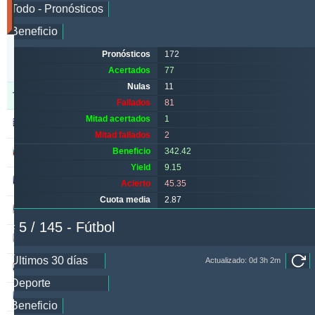
30
días)
Actualizado:
0d
Pronósticos
172
16h
Acertados
77
30m
Nulas
11
Tipster
Acertados
Nulas
Fallados
Fallados
81
Mitad acertados
1
alepou
913
52
377
Mitad fallados
2
ivantsochev
Beneficio
342.42
556
70
708
Yield
9.15
hovi
377
32
307
Acierto
45.35
Cuota media
2.87
drzakladjenje
315
13
474
# 5 / 145 - Fútbol
vitibet
270
17
177
Actualizado: 0d 3h 2m
maraskino
259
0
249
valderamma
250
3
240