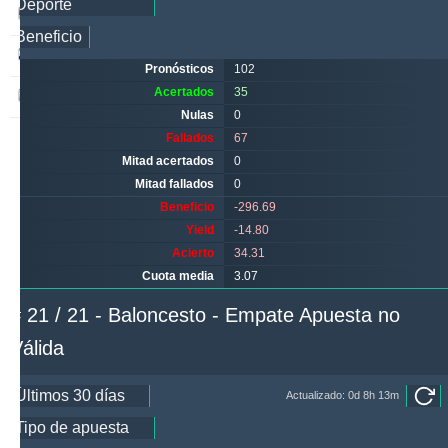
drzakladjenje
313
13
470
maraskino
239
0
234
Pronósticos
102
Acertados
35
liobet
235
6
278
Nulas
0
Fallados
67
Mitad acertados
0
Mitad fallados
0
Beneficio
-296.69
Yield
-14.80
Acierto
34.31
Cuota media
3.07
# 21 / 21 - Baloncesto - Empate Apuesta no
Válida
Actualizado: 0d 8h 13m