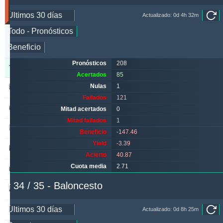
30
Actualizado: 0d 4h 32m
días)
Actualizado:
0d
5h
51m
Pronósticos
208
Tipster
Acertados
Nulas
Fallados
Acertados
85
Nulas
1
alepou
1066
74
436
Fallados
121
ivantsochev
448
58
598
Mitad acertados
0
Mitad fallados
1
vitibet
377
23
258
Beneficio
-147.46
Yield
-3.39
hovi
376
29
351
Acierto
40.87
Cuota media
2.71
babetko
367
2
424
# 34 / 35 - Baloncesto
vije
327
31
318
soccervista
319
18
219
Actualizado: 0d 8h 25m