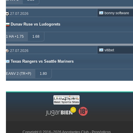
bonny software
27.07.2026
Dunav Ruse vs Ludogorets
1 HA +1.75
1.68
vitibet
27.07.2026
Texas Rangers vs Seattle Mariners
EANV 2 (TR+P)
1.80
Copyright © 2016–2026
Apostantes.Club
- Pronósticos