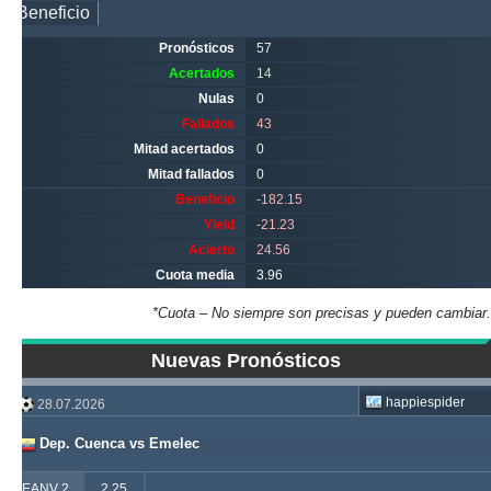
Pronósticos
57
Acertados
14
Nulas
0
Fallados
43
Mitad acertados
0
Mitad fallados
0
Beneficio
-182.15
Yield
-21.23
Acierto
24.56
Cuota media
3.96
*Cuota – No siempre son precisas y pueden cambiar.
Nuevas Pronósticos
happiespider
28.07.2026
Dep. Cuenca vs Emelec
EANV 2
2.25