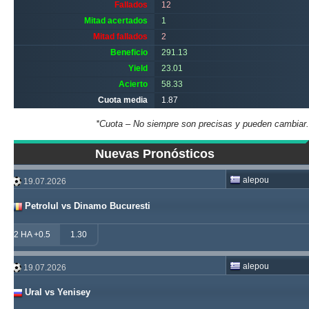
Fallados
12
Mitad acertados
1
Mitad fallados
2
Beneficio
291.13
Yield
23.01
Acierto
58.33
Cuota media
1.87
*Cuota – No siempre son precisas y pueden cambiar.
Nuevas Pronósticos
alepou
19.07.2026
Petrolul vs Dinamo Bucuresti
2 HA +0.5
1.30
alepou
19.07.2026
Ural vs Yenisey