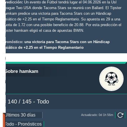
betman
538.76
12.14 %
Predicción:
Un evento de Fútbol tendrá lugar el 04.06.2026 en la Usl
League Two USA donde Tacoma Stars se reunirá con Ballard. El Tipster
babetko
438.22
4.46 %
hamkam predice una victoria para Tacoma Stars con un Hándicap
Asiático de +2.25 en el Tiempo Reglamentario. Su apuesta es 29 a una
soccervista
388.10
2.44 %
cuota de 1.72 con una posible beneficio de 20.88. Por esta predicción el
tipster hamkam eligió el casa de apuestas BWIN.
kichwa2xr
378.13
9.72 %
Pronóstico:
una victoria para Tacoma Stars con un Hándicap
windrawwin
333.38
1.89 %
Asiático de +2.25 en el Tiempo Reglamentario
jacksparrow
322.44
5.52 %
stainless010
301.06
8.59 %
Sobre hamkam
sharptipster
299.46
11.23 %
prospurs19
270.98
7.55 %
# 140 / 145 - Todo
hamkam2xr
270.67
3.62 %
Actualizado: 0d 1h 56m
Tipster
Acertados
(Últimos