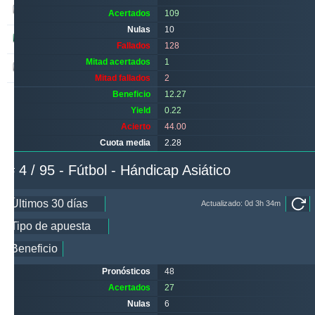
vitibet
244
17
166
Acertados
109
Nulas
10
samispaco
225
1
288
Fallados
128
Mitad acertados
1
soccervista
210
12
129
Mitad fallados
2
Beneficio
12.27
Yield
0.22
Acierto
44.00
Cuota media
2.28
# 4 / 95 - Fútbol - Hándicap Asiático
Actualizado: 0d 3h 34m
Pronósticos
48
Acertados
27
Nulas
6