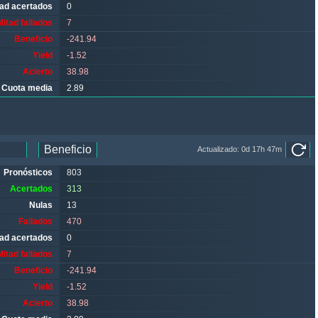
tad acertados
0
Mitad fallados
7
Beneficio
-241.94
Yield
-1.52
Acierto
38.98
Cuota media
2.89
Actualizado: 0d 17h 47m
Pronósticos
803
Acertados
313
Nulas
13
Fallados
470
tad acertados
0
Mitad fallados
7
Beneficio
-241.94
Yield
-1.52
Acierto
38.98