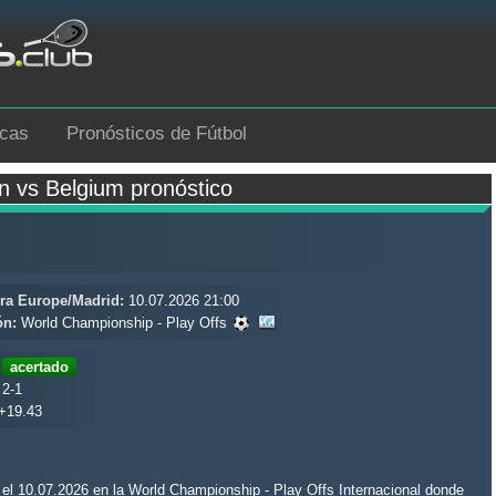
icas
Pronósticos de Fútbol
n vs Belgium pronóstico
ra Europe/Madrid:
10.07.2026 21:00
ón:
World Championship - Play Offs
acertado
2-1
+19.43
 el 10.07.2026 en la World Championship - Play Offs Internacional donde