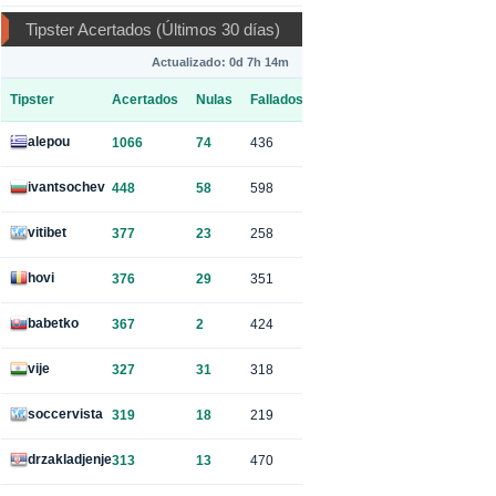
Tipster Acertados (Últimos 30 días)
Actualizado: 0d 7h 14m
Tipster
Acertados
Nulas
Fallados
alepou
1066
74
436
ivantsochev
448
58
598
vitibet
377
23
258
hovi
376
29
351
babetko
367
2
424
vije
327
31
318
soccervista
319
18
219
drzakladjenje
313
13
470