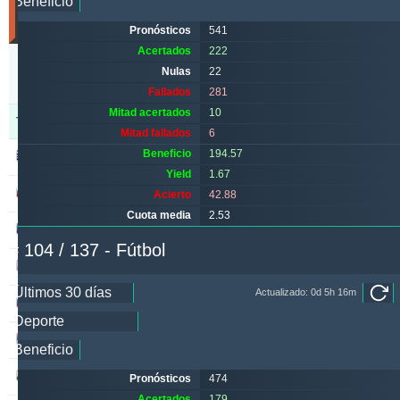
30
días)
Pronósticos
541
Acertados
222
Actualizado:
0d
Nulas
22
18h
44m
Fallados
281
Mitad acertados
10
Tipster
Acertados
Nulas
Fallados
Mitad fallados
6
Beneficio
194.57
alepou
1048
72
423
Yield
1.67
ivantsochev
507
60
650
Acierto
42.88
Cuota media
2.53
hovi
378
27
346
# 104 / 137 - Fútbol
vitibet
357
23
241
Actualizado: 0d 5h 16m
babetko
331
2
373
drzakladjenje
313
13
470
vije
311
30
296
Pronósticos
474
Acertados
179