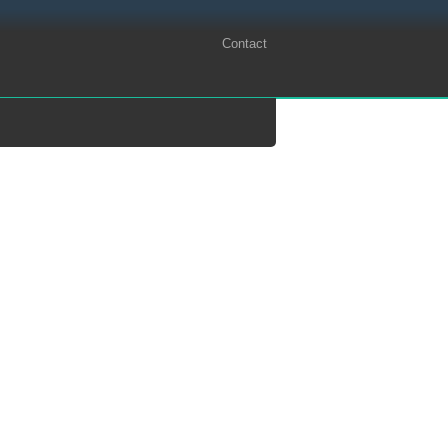
Contact