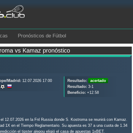
icas
Pronósticos de Fútbol
troma vs Kamaz pronóstico
ope/Madrid:
12.07.2026 17:00
Resultado:
acertado
Resultado:
3-1
Beneficio:
+12.58
 el 12.07.2026 en la Fnl Russia donde S. Kostroma se reunirá con Kamaz.
dad 1X en el Tiempo Reglamentario. Su apuesta es 37 a una cuota de 1.34
predicción el tipster alepou eligió el casa de apuestas 1xBET.