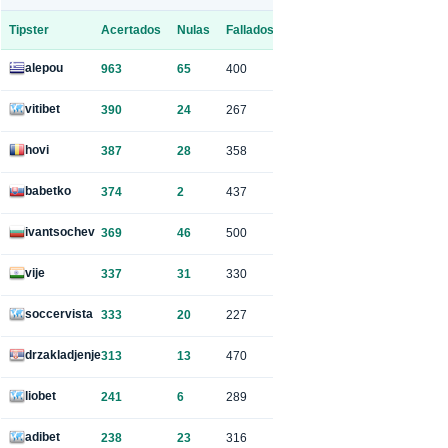
Tipster
Acertados
Nulas
Fallados
alepou
963
65
400
vitibet
390
24
267
hovi
387
28
358
babetko
374
2
437
ivantsochev
369
46
500
vije
337
31
330
soccervista
333
20
227
drzakladjenje
313
13
470
liobet
241
6
289
adibet
238
23
316