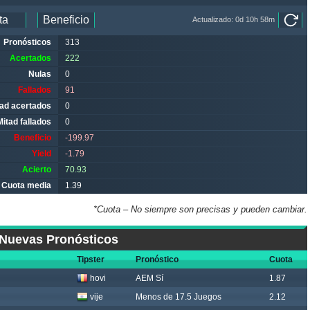
Actualizado: 0d 10h 58m
Pronósticos
313
Acertados
222
Nulas
0
Fallados
91
tad acertados
0
Mitad fallados
0
Beneficio
-199.97
Yield
-1.79
Acierto
70.93
Cuota media
1.39
*Cuota – No siempre son precisas y pueden cambiar.
Nuevas Pronósticos
Tipster
Pronóstico
Cuota
hovi
AEM Sí
1.87
vije
Menos de 17.5 Juegos
2.12