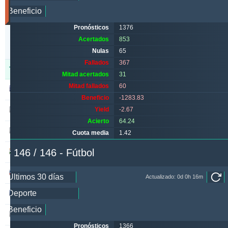
30
días)
Pronósticos
1376
Actualizado:
0d
Acertados
853
16h
Nulas
65
7m
Fallados
367
Tipster
Acertados
Nulas
Fallados
Mitad acertados
31
Mitad fallados
60
alepou
853
65
367
Beneficio
-1283.83
vitibet
Yield
-2.67
515
33
353
Acierto
64.24
soccervista
458
27
319
Cuota media
1.42
# 146 / 146 - Fútbol
vije
456
44
430
babetko
428
2
542
Actualizado: 0d 0h 16m
hovi
366
28
361
liobet
344
8
372
Pronósticos
1366