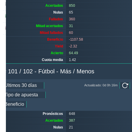
adibet
329
29
450
Acertados
850
Nulas
65
jose
318
70
335
Fallados
360
Mitad acertados
31
ibet
240
0
222
Mitad fallados
60
Beneficio
-1107.58
Yield
-2.32
Acierto
64.49
Cuota media
1.42
# 101 / 102 - Fútbol - Más / Menos
Actualizado: 0d 0h 16m
Pronósticos
648
Acertados
387
Nulas
21