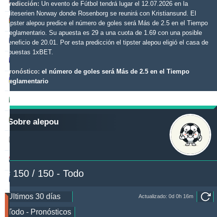
ibet
733.46
5.94 %
Predicción:
Un evento de Fútbol tendrá lugar el 12.07.2026 en la
Eliteserien Norway donde Rosenborg se reunirá con Kristiansund. El
windrawwin
724.48
4.60 %
Tipster alepou predice el número de goles será Más de 2.5 en el Tiempo
Reglamentario. Su apuesta es 29 a una cuota de 1.69 con una posible
jontips
673.53
14.43 %
beneficio de 20.01. Por esta predicción el tipster alepou eligió el casa de
apuestas 1xBET.
igariok10
537.27
4.19 %
Pronóstico:
el número de goles será Más de 2.5 en el Tiempo
franko
428.34
2.19 %
Reglamentario
betman
404.39
9.98 %
razf
379.55
11.26 %
Sobre alepou
smartbet
340.98
3.91 %
tennizexpert
281.76
13.71 %
# 150 / 150 - Todo
sharptipster
269.22
9.73 %
Actualizado: 0d 0h 16m
Tipster
Acertados
(Últimos