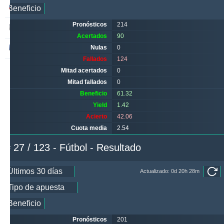
babetko
247
1
256
Pronósticos
214
soccervista
243
14
159
Acertados
90
valderamma
Nulas
0
235
3
220
Fallados
124
Mitad acertados
0
Mitad fallados
0
Beneficio
61.32
Yield
1.42
Acierto
42.06
Cuota media
2.54
# 27 / 123 - Fútbol - Resultado
Actualizado: 0d 20h 28m
Pronósticos
201