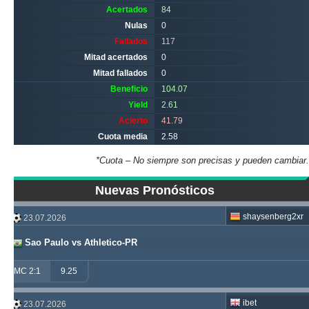
Acertados
84
Nulas
0
Fallados
117
Mitad acertados
0
Mitad fallados
0
Beneficio
104.07
Yield
2.61
Acierto
41.79
Cuota media
2.58
*Cuota – No siempre son precisas y pueden cambiar.
Nuevas Pronósticos
shaysenberg2xr
23.07.2026
Sao Paulo vs Athletico-PR
MC 2:1
9.25
ibet
23.07.2026