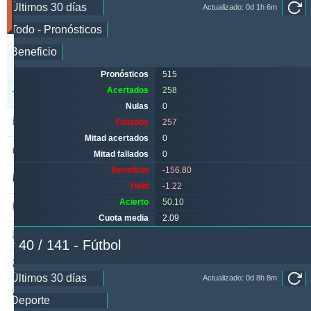
Actualizado: 0d 1h 6m
30
días)
Actualizado:
0d
21h
36m
Pronósticos
515
Acertados
258
Tipster
Acertados
Nulas
Fallados
Nulas
0
alepou
868
53
354
Fallados
257
Mitad acertados
0
ivantsochev
554
70
705
Mitad fallados
0
Beneficio
-156.80
hovi
368
20
301
Yield
-1.22
Acierto
50.10
drzakladjenje
314
13
473
Cuota media
2.09
vitibet
285
19
193
# 40 / 141 - Fútbol
maraskino
258
0
257
Actualizado: 0d 8h 8m
vije
249
26
237