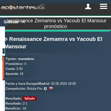
Renaissance Zemamra vs Yacoub El Mansour
Sidebar
pronóstico
Renaissance Zemamra
vs
Yacoub El
Mansour
Tipster:
maraskino
Tipster
Beneficio
Pronóstico:
X
(Últimos
Cuota:
3.00
30
Apuesta:
16
días)
Fecha y hora Europe/Madrid:
03.06.2026 18:00
Actualizado:
0d
Competición:
Botola Pro
21h
37m
Resultado:
fallado
Tipster
Beneficio
Yield
Resultado:
2-1
Beneficio:
-16