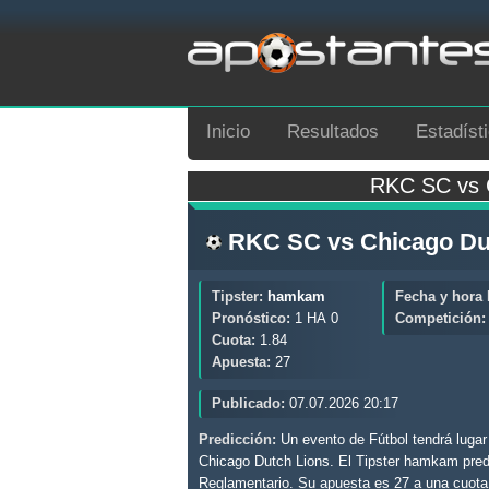
Inicio
Resultados
Estadíst
RKC SC vs C
RKC SC
vs
Chicago Du
Tipster:
hamkam
Fecha y hora
Pronóstico:
1 HA 0
Competición:
Cuota:
1.84
Apuesta:
27
Publicado:
07.07.2026 20:17
Predicción:
Un evento de Fútbol tendrá luga
Chicago Dutch Lions. El Tipster hamkam pred
Reglamentario. Su apuesta es 27 a una cuota d