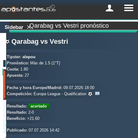
Qarabag vs Vestri pronóstico
Sidebar
Qarabag
vs
Vestri
Tipster:
alepou
Pronóstico:
Más de 1.5 (1°T)
Cuota:
1.80
Tipster
Apuesta:
27
Beneficio
(Últimos
Fecha y hora Europe/Madrid:
09.07.2026 18:00
30
Competición:
Europa League - Qualification
días)
Actualizado:
Resultado:
acertado
0d
Resultado:
2-0
1h
49m
Beneficio:
+21.60
Tipster
Beneficio
Yield
Publicado:
07.07.2026 14:42