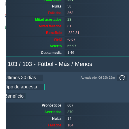
soccervista
286
17
190
Nulas
58
Fallados
368
maraskino
252
0
252
Mitad acertados
23
Mitad fallados
61
samispaco
223
1
291
Beneficio
-332.31
Yield
-0.67
Acierto
65.97
Cuota media
1.46
# 103 / 103 - Fútbol - Más / Menos
Actualizado: 0d 18h 18m
Pronósticos
607
Acertados
370
Nulas
14
Fallados
184