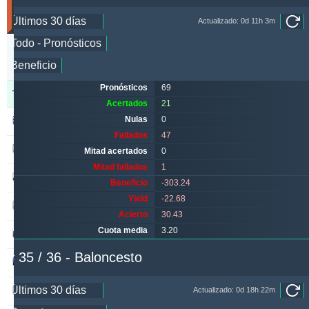
30
Actualizado: 0d 11h 3m
días)
Actualizado:
0d
15h
59m
Pronósticos
69
Tipster
Acertados
Nulas
Fallados
Acertados
21
Nulas
0
alepou
870
66
382
Fallados
47
vitibet
522
34
351
Mitad acertados
0
Mitad fallados
1
vije
457
43
431
Beneficio
-303.24
Yield
-22.68
soccervista
452
26
317
Acierto
30.43
Cuota media
3.20
babetko
429
2
544
# 35 / 36 - Baloncesto
hovi
369
29
364
liobet
339
8
375
Actualizado: 0d 18h 22m