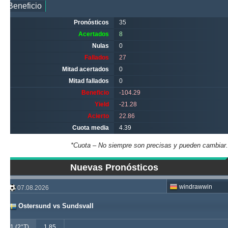
Pronósticos
35
Acertados
8
Nulas
0
Fallados
27
Mitad acertados
0
Mitad fallados
0
Beneficio
-104.29
Yield
-21.28
Acierto
22.86
Cuota media
4.39
*Cuota – No siempre son precisas y pueden cambiar.
Nuevas Pronósticos
windrawwin
07.08.2026
Ostersund vs Sundsvall
1 (2°T)
1.85