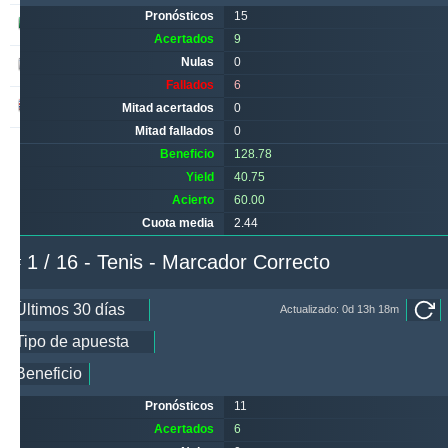
Pronósticos
15
jose
331
74
356
Acertados
9
Nulas
0
liobet
324
8
348
Fallados
6
ibet
251
0
233
Mitad acertados
0
Mitad fallados
0
Beneficio
128.78
Yield
40.75
Acierto
60.00
Cuota media
2.44
# 1 / 16 - Tenis - Marcador Correcto
Actualizado: 0d 13h 18m
Pronósticos
11
Acertados
6