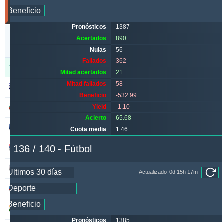
30
días)
Pronósticos
1387
Actualizado:
0d
Acertados
890
4h
Nulas
56
45m
Fallados
362
Tipster
Acertados
Nulas
Fallados
Mitad acertados
21
Mitad fallados
58
alepou
922
58
369
Beneficio
-532.99
ivantsochev
Yield
-1.10
573
71
721
Acierto
65.68
hovi
374
20
332
Cuota media
1.46
# 136 / 140 - Fútbol
drzakladjenje
313
13
470
vitibet
312
23
211
Actualizado: 0d 15h 17m
babetko
297
2
315
vije
277
29
265
Pronósticos
1385