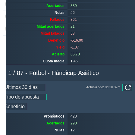
soccervista
267
17
182
Acertados
889
Nulas
56
maraskino
264
0
267
Fallados
361
Mitad acertados
21
valderamma
226
3
211
Mitad fallados
58
Beneficio
-516.00
Yield
-1.07
Acierto
65.70
Cuota media
1.46
# 1 / 87 - Fútbol - Hándicap Asiático
Actualizado: 0d 3h 37m
Pronósticos
428
Acertados
290
Nulas
12