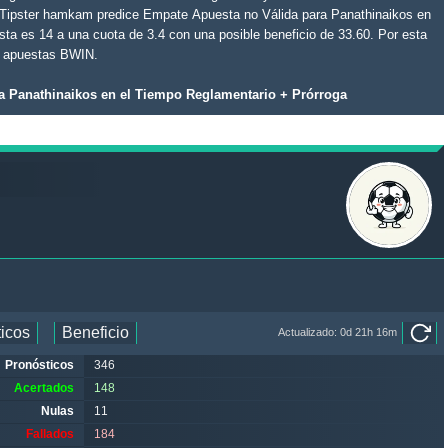
 Tipster hamkam predice Empate Apuesta no Válida para Panathinaikos en
ta es 14 a una cuota de 3.4 con una posible beneficio de 33.60. Por esta
de apuestas BWIN.
a Panathinaikos en el Tiempo Reglamentario + Prórroga
Actualizado: 0d 21h 16m
Pronósticos
346
Acertados
148
Nulas
11
Fallados
184