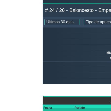
# 24 / 26 - Baloncesto - Emp
Mi
Fecha
Partido