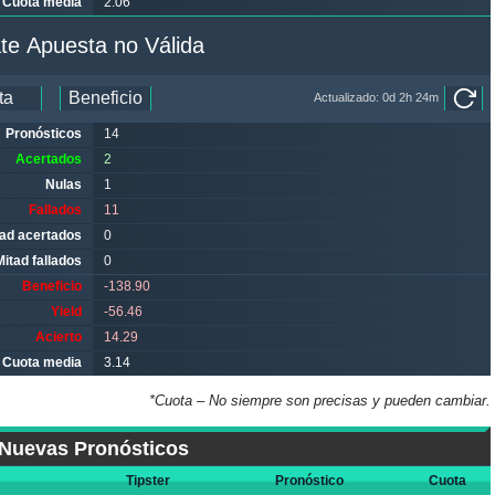
Cuota media
2.06
ate Apuesta no Válida
Actualizado: 0d 2h 24m
Pronósticos
14
Acertados
2
Nulas
1
Fallados
11
tad acertados
0
Mitad fallados
0
Beneficio
-138.90
Yield
-56.46
Acierto
14.29
Cuota media
3.14
*Cuota – No siempre son precisas y pueden cambiar.
Nuevas Pronósticos
Tipster
Pronóstico
Cuota