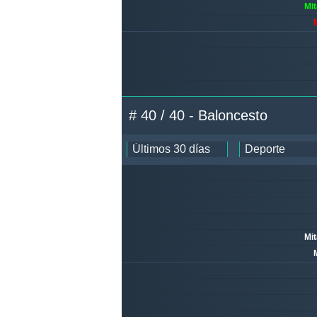
Mi
# 40 / 40 - Baloncesto
Mi