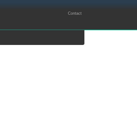
Contact