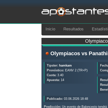
Inicio
Resultados
Estadíst
Olympiacos
Olympiacos
vs
Panathi
Tipster:
hamkam
Fech
Pronóstico:
EANV 2 (TR+P)
Comp
Cuota:
3.40
Apuesta:
14
Resul
Resul
Benef
Publicado:
03.06.2026 18:48
Predicción:
Un evento de Baloncesto tendrá 