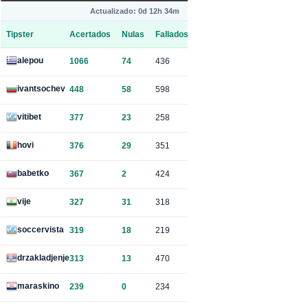
Actualizado: 0d 12h 34m
Tipster
Acertados
Nulas
Fallados
alepou
1066
74
436
ivantsochev
448
58
598
vitibet
377
23
258
hovi
376
29
351
babetko
367
2
424
vije
327
31
318
soccervista
319
18
219
drzakladjenje
313
13
470
maraskino
239
0
234