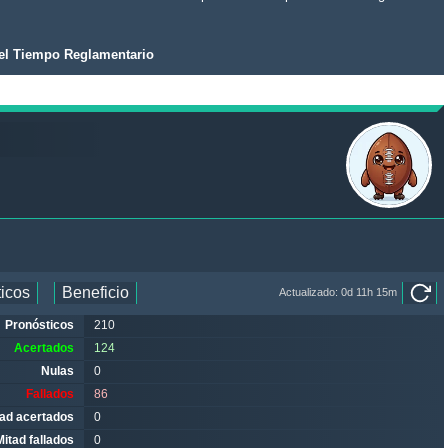
el Tiempo Reglamentario
Actualizado: 0d 11h 15m
Pronósticos
210
Acertados
124
Nulas
0
Fallados
86
tad acertados
0
Mitad fallados
0