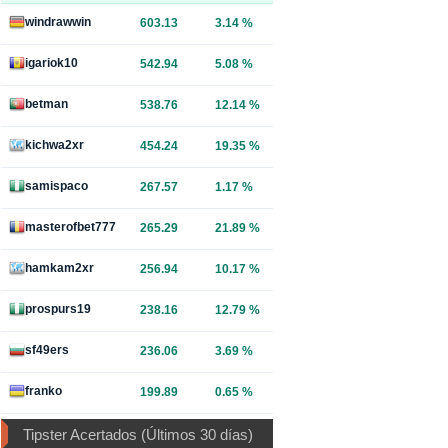
windrawwin
603.13
3.14 %
igariok10
542.94
5.08 %
betman
538.76
12.14 %
kichwa2xr
454.24
19.35 %
samispaco
267.57
1.17 %
masterofbet777
265.29
21.89 %
hamkam2xr
256.94
10.17 %
prospurs19
238.16
12.79 %
sf49ers
236.06
3.69 %
franko
199.89
0.65 %
Tipster Acertados (Últimos 30 días)