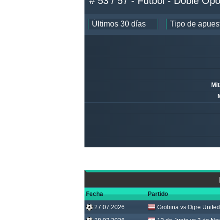
# 53 / 57 - Fútbol - Doble Op
Mi
Fecha
Partido
27.07.2026
Grobina vs Ogre United