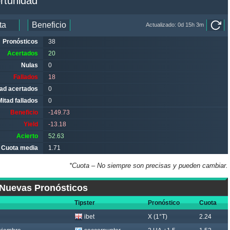
ortunidad
Actualizado: 0d 15h 3m
Pronósticos
38
Acertados
20
Nulas
0
Fallados
18
tad acertados
0
Mitad fallados
0
Beneficio
-149.73
Yield
-13.18
Acierto
52.63
Cuota media
1.71
*Cuota – No siempre son precisas y pueden cambiar.
Nuevas Pronósticos
Tipster
Pronóstico
Cuota
ibet
X (1°T)
2.24