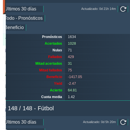
30
Actualizado: 0d 21h 14m
días)
Actualizado:
0d
2h
9m
Pronósticos
1634
Tipster
Acertados
Nulas
Fallados
Acertados
1028
Nulas
71
alepou
913
68
399
Fallados
429
vitibet
524
34
355
Mitad acertados
31
Mitad fallados
75
vije
461
43
423
Beneficio
-1417.05
Yield
-2.47
soccervista
444
26
306
Acierto
64.81
Cuota media
1.42
babetko
436
2
531
# 148 / 148 - Fútbol
hovi
397
29
373
liobet
335
8
373
Actualizado: 0d 5h 20m