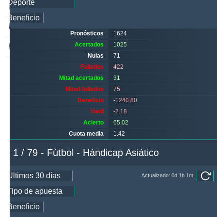
adibet
315
30
434
jose
308
70
316
Pronósticos
1624
Acertados
1025
drzakladjenje
269
15
463
Nulas
71
Fallados
422
Mitad acertados
31
Mitad fallados
75
Beneficio
-1240.80
Yield
-2.18
Acierto
65.02
Cuota media
1.42
# 1 / 79 - Fútbol - Hándicap Asiático
Actualizado: 0d 1h 1m