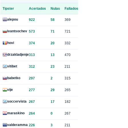
Tipster
Acertados
Nulas
Fallados
alepou
922
58
369
ivantsochev
573
71
721
hovi
374
20
332
drzakladjenje
313
13
470
vitibet
312
23
211
babetko
297
2
315
vije
277
29
265
soccervista
267
17
182
maraskino
264
0
267
valderamma
226
3
211