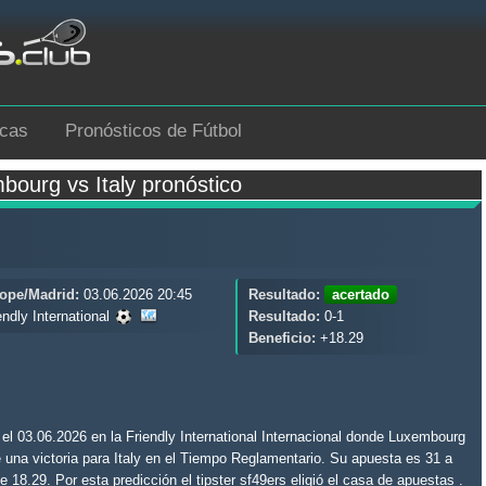
icas
Pronósticos de Fútbol
bourg vs Italy pronóstico
ope/Madrid:
03.06.2026 20:45
Resultado:
acertado
endly International
Resultado:
0-1
Beneficio:
+18.29
el 03.06.2026 en la Friendly International Internacional donde Luxembourg
ce una victoria para Italy en el Tiempo Reglamentario. Su apuesta es 31 a
 18.29. Por esta predicción el tipster sf49ers eligió el casa de apuestas .