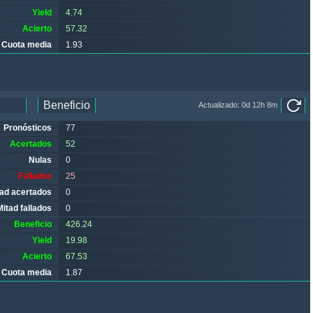
Yield
4.74
Acierto
57.32
Cuota media
1.93
Actualizado: 0d 12h 8m
Pronósticos
77
Acertados
52
Nulas
0
Fallados
25
tad acertados
0
Mitad fallados
0
Beneficio
426.24
Yield
19.98
Acierto
67.53
Cuota media
1.87