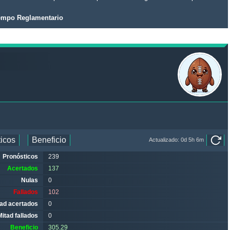
Tiempo Reglamentario
Actualizado: 0d 5h 6m
Pronósticos
239
Acertados
137
Nulas
0
Fallados
102
tad acertados
0
Mitad fallados
0
Beneficio
305.29