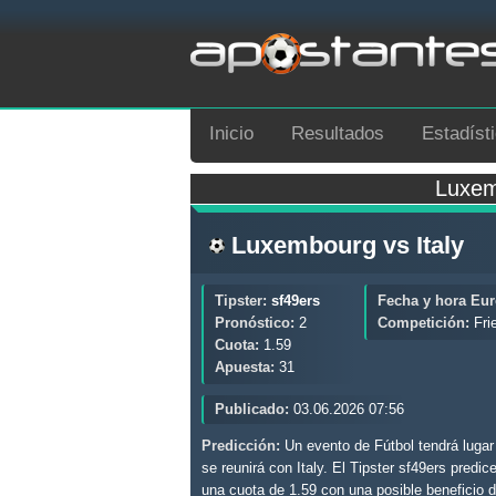
Inicio
Resultados
Estadíst
Luxem
Luxembourg
vs
Italy
Tipster:
sf49ers
Fecha y hora Eur
Pronóstico:
2
Competición:
Fri
Cuota:
1.59
Apuesta:
31
Publicado:
03.06.2026 07:56
Predicción:
Un evento de Fútbol tendrá lugar 
se reunirá con Italy. El Tipster sf49ers predi
una cuota de 1.59 con una posible beneficio de