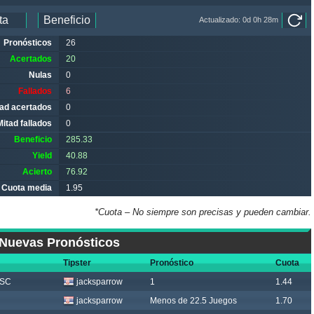
Actualizado: 0d 0h 28m
Pronósticos
26
Acertados
20
Nulas
0
Fallados
6
tad acertados
0
Mitad fallados
0
Beneficio
285.33
Yield
40.88
Acierto
76.92
Cuota media
1.95
*Cuota – No siempre son precisas y pueden cambiar.
Nuevas Pronósticos
Tipster
Pronóstico
Cuota
-SC
jacksparrow
1
1.44
jacksparrow
Menos de 22.5 Juegos
1.70