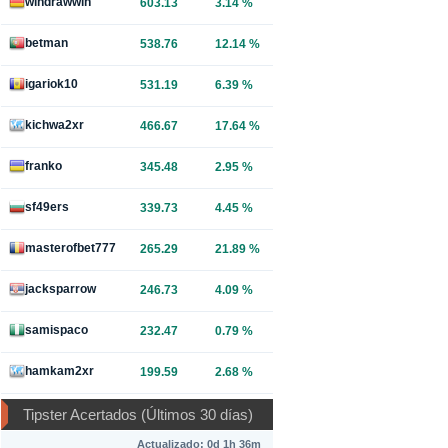
windrawwin
603.13
3.14 %
betman
538.76
12.14 %
igariok10
531.19
6.39 %
kichwa2xr
466.67
17.64 %
franko
345.48
2.95 %
sf49ers
339.73
4.45 %
masterofbet777
265.29
21.89 %
jacksparrow
246.73
4.09 %
samispaco
232.47
0.79 %
hamkam2xr
199.59
2.68 %
Tipster Acertados (Últimos 30 días)
Actualizado: 0d 1h 36m