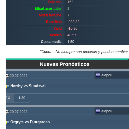
Fallados
152
Mitad acertados
2
Mitad fallados
7
Beneficio
-933.82
Yield
-10.90
Acierto
48.57
Cuota media
1.80
*Cuota – No siempre son precisas y pueden cambiar.
Nuevas Pronósticos
alepou
20.07.2026
Norrby vs Sundsvall
1X
1.30
alepou
20.07.2026
Orgryte vs Djurgarden