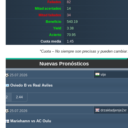
Fallados
82
Mitad acertados
14
Mitad fallados
34
Beneficio
540.19
Yield
3.38
Acierto
70.95
Cuota media
1.45
*Cuota – No siempre son precisas y pueden cambiar.
Nuevas Pronósticos
vije
25.07.2026
Oviedo B vs Real Aviles
2
2.44
drzakladjenje2xr
25.07.2026
Mariehamn vs AC Oulu