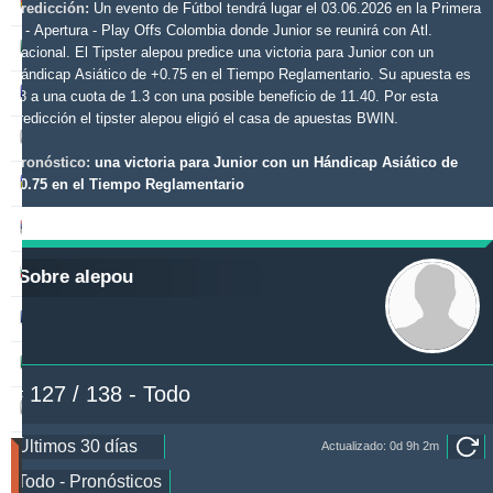
windrawwin
603.13
3.14 %
Predicción:
Un evento de Fútbol tendrá lugar el 03.06.2026 en la Primera
A - Apertura - Play Offs Colombia donde Junior se reunirá con Atl.
betman
538.76
12.14 %
Nacional. El Tipster alepou predice una victoria para Junior con un
Hándicap Asiático de +0.75 en el Tiempo Reglamentario. Su apuesta es
igariok10
513.95
5.68 %
38 a una cuota de 1.3 con una posible beneficio de 11.40. Por esta
predicción el tipster alepou eligió el casa de apuestas BWIN.
kichwa2xr
387.92
15.34 %
Pronóstico:
una victoria para Junior con un Hándicap Asiático de
franko
286.99
1.97 %
+0.75 en el Tiempo Reglamentario
jacksparrow
277.01
4.70 %
sf49ers
267.37
3.58 %
Sobre alepou
masterofbet777
265.29
21.89 %
samispaco
232.47
0.79 %
# 127 / 138 - Todo
hamkam2xr
196.32
4.46 %
Actualizado: 0d 9h 2m
Tipster
Acertados
(Últimos