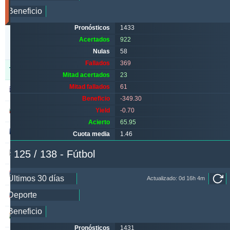
30
días)
Pronósticos
1433
Actualizado:
0d
Acertados
922
5h
Nulas
58
32m
Fallados
369
Tipster
Acertados
Nulas
Fallados
Mitad acertados
23
Mitad fallados
61
alepou
965
66
386
Beneficio
-349.30
ivantsochev
Yield
-0.70
530
67
682
Acierto
65.95
hovi
356
20
319
Cuota media
1.46
# 125 / 138 - Fútbol
vitibet
334
23
226
drzakladjenje
313
13
470
Actualizado: 0d 16h 4m
babetko
292
2
308
vije
291
29
281
Pronósticos
1431