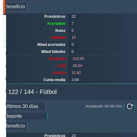
30
días)
Pronósticos
22
Actualizado:
0d
Acertados
7
12h
Nulas
0
30m
Fallados
15
Tipster
Acertados
Nulas
Fallados
Mitad acertados
0
Mitad fallados
0
alepou
852
46
339
Beneficio
-218.65
ivantsochev
Yield
-39.04
623
77
775
Acierto
31.82
hovi
354
32
286
Cuota media
2.04
# 122 / 144 - Fútbol
drzakladjenje
327
13
503
valderamma
318
3
310
Actualizado: 0d 15h 10m
maraskino
264
0
263
makau2xr
235
21
292
Pronósticos
20