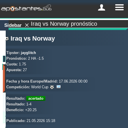
Iraq vs Norway pronóstico
Sidebar
Iraq
vs
Norway
Tipster:
jayglitch
Pronóstico:
2 HA -1.5
Cuota:
1.75
Tipster
Apuesta:
27
Beneficio
(Últimos
Fecha y hora Europe/Madrid:
17.06.2026 00:00
30
Competición:
World Cup
días)
Actualizado:
Resultado:
acertado
0d
Resultado:
1-4
12h
31m
Beneficio:
+20.25
Tipster
Beneficio
Yield
Publicado:
21.05.2026 15:18