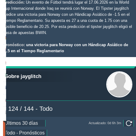
betman
578.36
13.35 %
Predicción:
Un evento de Fútbol tendrá lugar el 17.06.2026 en la World
Cup Internacional donde Iraq se reunirá con Norway. El Tipster jayglitch
kichwa2xr
349.38
8.80 %
predice una victoria para Norway con un Hándicap Asiático de -1.5 en el
Tiempo Reglamentario. Su apuesta es 27 a una cuota de 1.75 con una
soccervista
344.10
2.61 %
posible beneficio de 20.25. Por esta predicción el tipster jayglitch eligió el
casa de apuestas BWIN.
windrawwin
337.85
2.14 %
Pronóstico:
una victoria para Norway con un Hándicap Asiático de
jacksparrow
311.87
5.15 %
-1.5 en el Tiempo Reglamentario
stainless010
303.00
9.03 %
prospurs19
270.98
7.55 %
Sobre jayglitch
masterofbet777
267.49
19.05 %
babetko
261.93
2.72 %
# 124 / 144 - Todo
adibet
258.78
2.75 %
Actualizado: 0d 6h 3m
Tipster
Acertados
(Últimos