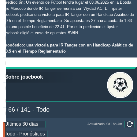
windrawwin
603.13
3.14 %
Predicción:
Un evento de Fútbol tendrá lugar el 03.06.2026 en la Botola
Pro Morocco donde IR Tanger se reunirá con Wydad AC. El Tipster
betman
538.76
12.14 %
josebook predice una victoria para IR Tanger con un Hándicap Asiático de
+0.5 en el Tiempo Reglamentario. Su apuesta es 27 a una cuota de 1.83
kichwa2xr
532.54
19.26 %
con una posible beneficio de 22.41. Por esta predicción el tipster
josebook eligió el casa de apuestas BWIN.
franko
391.22
3.43 %
Pronóstico:
una victoria para IR Tanger con un Hándicap Asiático de
sf49ers
357.29
5.01 %
+0.5 en el Tiempo Reglamentario
jacksparrow
348.40
6.36 %
igariok10
321.15
3.56 %
Sobre josebook
masterofbet777
265.29
21.89 %
samispaco
249.57
0.96 %
# 66 / 141 - Todo
hamkam2xr
229.39
3.31 %
Actualizado: 0d 18h 4m
Tipster
Acertados
(Últimos