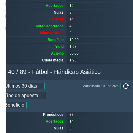
vije
262
26
250
Acertados
15
Nulas
3
soccervista
254
15
171
Fallados
14
Mitad acertados
4
valderamma
235
3
219
Mitad fallados
2
Beneficio
19.20
Yield
1.98
Acierto
50.00
Cuota media
1.93
# 40 / 89 - Fútbol - Hándicap Asiático
Actualizado: 0d 13h 26m
Pronósticos
37
Acertados
14
Nulas
3