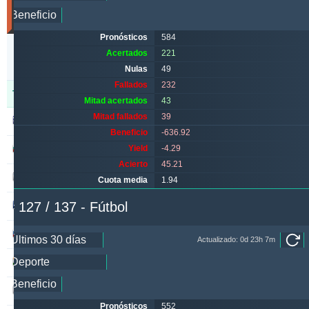
30
días)
Pronósticos
584
Actualizado:
0d
Acertados
221
12h
Nulas
49
34m
Fallados
232
Tipster
Acertados
Nulas
Fallados
Mitad acertados
43
Mitad fallados
39
alepou
1066
74
436
Beneficio
-636.92
ivantsochev
Yield
-4.29
448
58
598
Acierto
45.21
vitibet
377
23
258
Cuota media
1.94
# 127 / 137 - Fútbol
hovi
376
29
351
babetko
367
2
424
Actualizado: 0d 23h 7m
vije
327
31
318
soccervista
319
18
219
Pronósticos
552