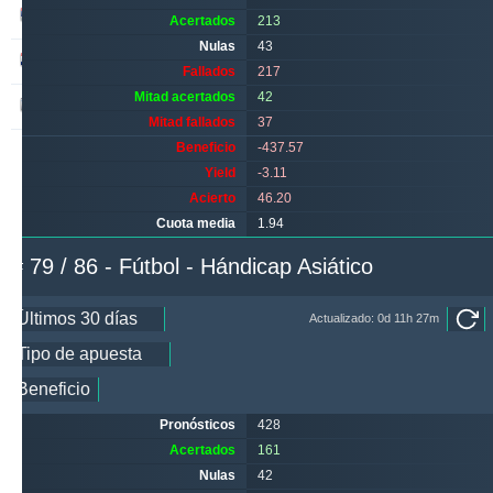
drzakladjenje
313
13
470
Acertados
213
Nulas
43
maraskino
239
0
234
Fallados
217
Mitad acertados
42
liobet
235
6
278
Mitad fallados
37
Beneficio
-437.57
Yield
-3.11
Acierto
46.20
Cuota media
1.94
# 79 / 86 - Fútbol - Hándicap Asiático
Actualizado: 0d 11h 27m
Pronósticos
428
Acertados
161
Nulas
42