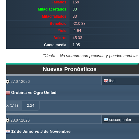
Fallados
159
Mitad acertados
33
Mitad fallados
33
Beneficio
-210.33
Yield
-1.94
Acierto
45.33
Cuota media
1.95
*Cuota – No siempre son precisas y pueden cambiar.
Nuevas Pronósticos
ibet
27.07.2026
Grobina vs Ogre United
X (1°T)
2.24
soccerpunter
28.07.2026
12 de Junio vs 3 de Noviembre