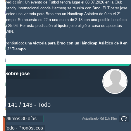
windrawwin
603.13
3.14 %
Predicción:
Un evento de Fútbol tendrá lugar el 08.07.2026 en la Club
Friendly Internacional donde Hartberg se reunirá con Brno. El Tipster jose
igariok10
542.94
5.08 %
predice una victoria para Brno con un Hándicap Asiático de 0 en el 2°
Tiempo. Su apuesta es 22 a una cuota de 2.18 con una posible beneficio
betman
538.76
12.14 %
de 25.96. Por esta predicción el tipster jose eligió el casa de apuestas
BWIN.
kichwa2xr
454.24
19.35 %
Pronóstico:
una victoria para Brno con un Hándicap Asiático de 0 en
samispaco
267.57
1.17 %
el 2° Tiempo
masterofbet777
265.29
21.89 %
hamkam2xr
256.94
10.17 %
Sobre jose
prospurs19
238.16
12.79 %
sf49ers
236.06
3.69 %
# 141 / 143 - Todo
franko
199.89
0.65 %
Actualizado: 0d 11h 15m
Tipster
Acertados
(Últimos