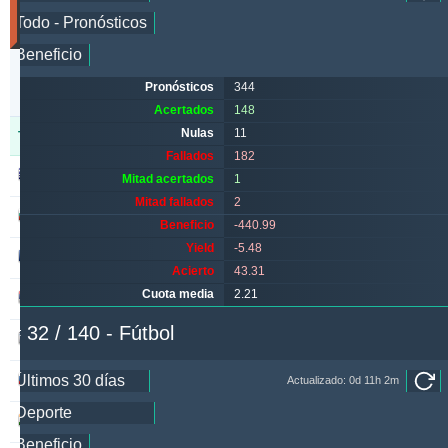
30
días)
Actualizado:
0d
Pronósticos
344
0h
30m
Acertados
148
Nulas
11
Tipster
Acertados
Nulas
Fallados
Fallados
182
alepou
922
58
369
Mitad acertados
1
Mitad fallados
2
ivantsochev
573
71
721
Beneficio
-440.99
Yield
-5.48
hovi
374
20
332
Acierto
43.31
Cuota media
2.21
drzakladjenje
313
13
470
# 32 / 140 - Fútbol
vitibet
312
23
211
babetko
297
2
315
Actualizado: 0d 11h 2m
vije
277
29
265