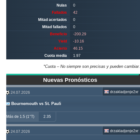
Nulas
0
Fallados
42
Mitad acertados
0
Mitad fallados
0
Beneficio
-200.29
Yield
-10.16
Acierto
46.15
Cuota media
1.97
*Cuota – No siempre son precisas y pueden cambiar.
Nuevas Pronósticos
drzakladjenje2xr
24.07.2026
Bournemouth vs St. Pauli
Más de 1.5 (1°T)
2.35
drzakladjenje2xr
24.07.2026