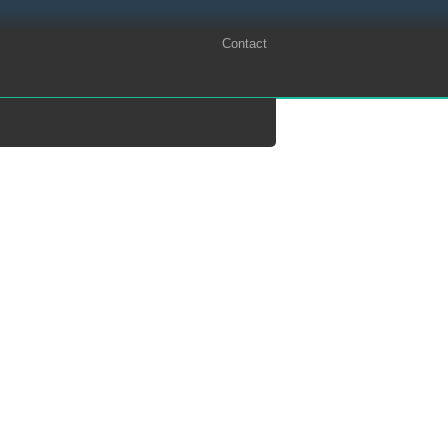
Contact