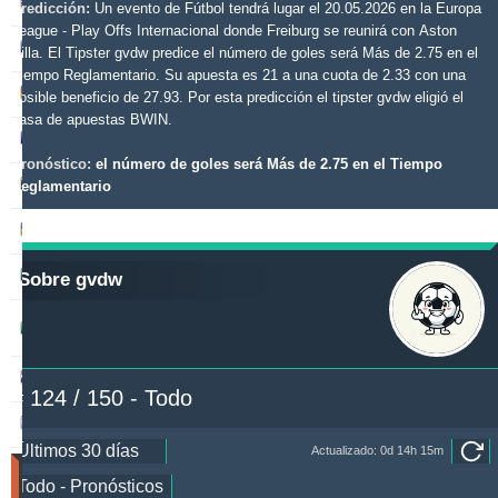
ibet
780.31
6.09 %
Predicción:
Un evento de Fútbol tendrá lugar el 20.05.2026 en la Europa
League - Play Offs Internacional donde Freiburg se reunirá con Aston
jontips
673.53
14.43 %
Villa. El Tipster gvdw predice el número de goles será Más de 2.75 en el
Tiempo Reglamentario. Su apuesta es 21 a una cuota de 2.33 con una
windrawwin
524.28
2.22 %
posible beneficio de 27.93. Por esta predicción el tipster gvdw eligió el
casa de apuestas BWIN.
igariok10
420.15
3.22 %
Pronóstico:
el número de goles será Más de 2.75 en el Tiempo
razf
379.55
11.26 %
Reglamentario
franko
366.86
1.35 %
betman
337.72
8.17 %
Sobre gvdw
bonny
288.35
16.51 %
software
tennizexpert
281.76
13.71 %
# 124 / 150 - Todo
awesome701
222.84
26.06 %
Actualizado: 0d 14h 15m
Tipster
Acertados