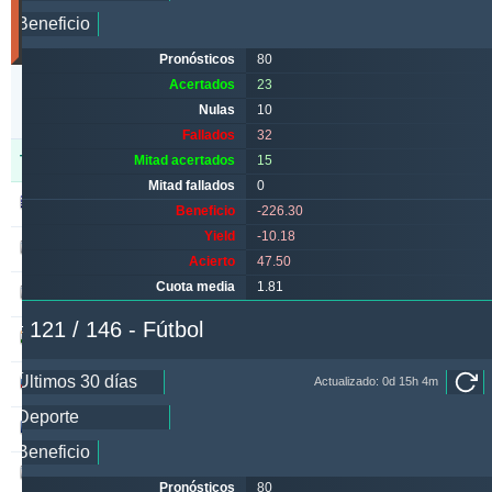
(Últimos
30
días)
Pronósticos
80
Actualizado:
Acertados
23
0d
6h
Nulas
10
54m
Fallados
32
Tipster
Acertados
Mitad acertados
Nulas
Fallados
15
Mitad fallados
0
alepou
849
65
364
Beneficio
-226.30
Yield
-10.18
vitibet
516
33
355
Acierto
47.50
Cuota media
1.81
soccervista
458
27
318
# 121 / 146 - Fútbol
vije
454
44
434
babetko
Actualizado: 0d 15h 4m
427
2
540
hovi
366
27
359
liobet
336
8
376
Pronósticos
80