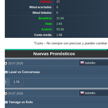
Fallados
20
Mitad acertados
0
Mitad fallados
0
Beneficio
31.64
Yield
2.65
Acierto
55.56
Cuota media
1.88
*Cuota – No siempre son precisas y pueden cambiar.
Nuevas Pronósticos
babetko
25.07.2026
Laval vs Concarneau
1
1.78
babetko
25.07.2026
Yamaga vs Kofu