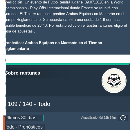
windrawwin
603.13
3.14 %
Predicción:
Un evento de Fútbol tendrá lugar el 09.07.2026 en la World
Championship - Play Offs Internacional donde France se reunirá con
betman
538.76
12.14 %
Morocco. El Tipster rantunes predice Ambos Equipos no Marcarán en el
Tiempo Reglamentario. Su apuesta es 26 a una cuota de 1.9 con una
igariok10
531.19
6.39 %
posible beneficio de 23.40. Por esta predicción el tipster rantunes eligió el
casa de apuestas .
kichwa2xr
466.67
17.64 %
Pronóstico:
Ambos Equipos no Marcarán en el Tiempo
franko
345.48
2.95 %
Reglamentario
sf49ers
339.73
4.45 %
masterofbet777
265.29
21.89 %
Sobre rantunes
jacksparrow
246.73
4.09 %
samispaco
232.47
0.79 %
# 109 / 140 - Todo
hamkam2xr
199.59
2.68 %
Actualizado: 0d 22h 54m
Tipster
Acertados
(Últimos