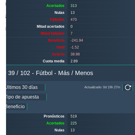
drzakladjenje
313
13
470
Acertados
313
Nulas
13
maraskino
239
0
234
Fallados
470
Mitad acertados
0
liobet
235
6
278
Mitad fallados
7
Beneficio
-241.94
Yield
-1.52
Acierto
38.98
Cuota media
2.89
# 39 / 102 - Fútbol - Más / Menos
Actualizado: 0d 19h 27m
Pronósticos
519
Acertados
225
Nulas
13