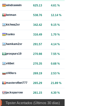
windrawwin
625.13
4.61 %
betman
538.76
12.14 %
kichwa2xr
342.42
9.15 %
franko
316.49
1.70 %
hamkam2xr
291.57
4.14 %
prospurs19
270.98
7.55 %
vitibet
270.35
0.68 %
sf49ers
269.19
2.53 %
masterofbet777
265.29
21.89 %
jacksparrow
261.15
4.30 %
Tipster Acertados (Últimos 30 días)