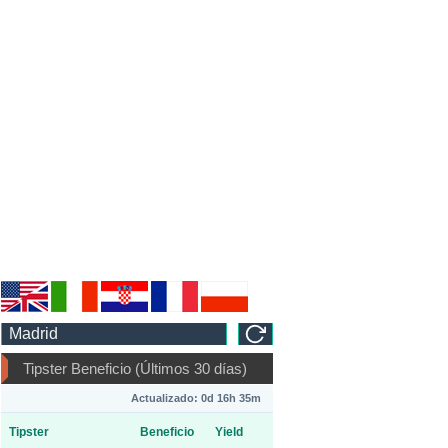
Tipster Beneficio (Últimos 30 días)
Actualizado: 0d 16h 35m
Tipster
Beneficio
Yield