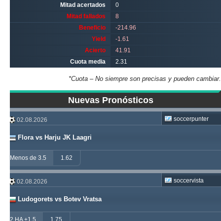
Mitad acertados
0
Mitad fallados
8
Beneficio
-214.96
Yield
-1.61
Acierto
41.91
Cuota media
2.31
*Cuota – No siempre son precisas y pueden cambiar.
Nuevas Pronósticos
soccerpunter
02.08.2026
Flora vs Harju JK Laagri
Menos de 3.5
1.62
soccervista
02.08.2026
Ludogorets vs Botev Vratsa
2 HA +1.5
1.75