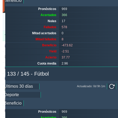
30
días)
Pronósticos
969
Acertados
366
Actualizado:
0d
Nulas
17
22h
29m
Fallados
578
Mitad acertados
0
Tipster
Acertados
Nulas
Fallados
Mitad fallados
8
Beneficio
-473.62
alepou
953
66
397
Yield
-2.51
vitibet
455
27
320
Acierto
37.77
Cuota media
2.96
babetko
440
2
532
# 133 / 145 - Fútbol
hovi
412
30
392
Actualizado: 0d 9h 1m
vije
403
37
386
soccervista
384
22
274
drzakladjenje
364
16
574
Pronósticos
969
Acertados
366