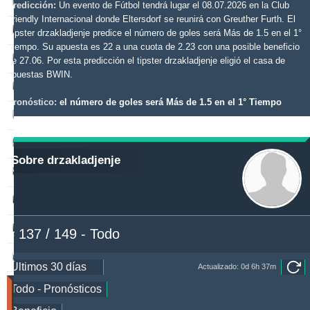
windrawwin
603.13
3.14 %
Predicción:
Un evento de Fútbol tendrá lugar el 08.07.2026 en la Club
Friendly Internacional donde Eltersdorf se reunirá con Greuther Furth. El
igariok10
542.94
5.08 %
Tipster drzakladjenje predice el número de goles será Más de 1.5 en el 1°
Tiempo. Su apuesta es 22 a una cuota de 2.23 con una posible beneficio
betman
538.76
12.14 %
de 27.06. Por esta predicción el tipster drzakladjenje eligió el casa de
apuestas BWIN.
samispaco
444.66
3.57 %
Pronóstico:
el número de goles será Más de 1.5 en el 1° Tiempo
kichwa2xr
307.65
18.52 %
franko
283.73
1.52 %
Sobre drzakladjenje
tennizexpert
281.76
13.71 %
jontips
261.73
7.65 %
masterofbet777
202.70
19.72 %
# 137 / 149 - Todo
sf49ers
177.54
1.73 %
Actualizado: 0d 6h 37m
Tipster
Acertados
(Últimos