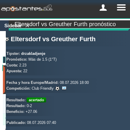
Eltersdorf vs Greuther Furth pronóstico
Sidebar
Eltersdorf
vs
Greuther Furth
Tipster:
drzakladjenje
Pronóstico:
Más de 1.5 (1°T)
Cuota:
2.23
Tipster
Apuesta:
22
Beneficio
(Últimos
Fecha y hora Europe/Madrid:
08.07.2026 18:00
30
Competición:
Club Friendly
días)
Actualizado:
Resultado:
acertado
0d
Resultado:
0-2
22h
30m
Beneficio:
+27.06
Tipster
Beneficio
Yield
Publicado:
08.07.2026 07:40