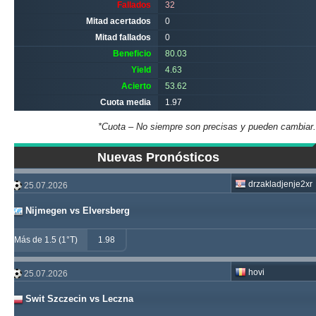
Fallados
32
Mitad acertados
0
Mitad fallados
0
Beneficio
80.03
Yield
4.63
Acierto
53.62
Cuota media
1.97
*Cuota – No siempre son precisas y pueden cambiar.
Nuevas Pronósticos
drzakladjenje2xr
25.07.2026
Nijmegen vs Elversberg
Más de 1.5 (1°T)
1.98
hovi
25.07.2026
Swit Szczecin vs Leczna