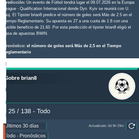
windrawwin
603.13
3.14 %
Predicción:
Un evento de Fútbol tendrá lugar el 09.07.2026 en la Europa
League - Qualification Internacional donde Dyn. Kyiv se reunirá con U.
betman
538.76
12.14 %
Cluj. El Tipster brian8 predice el número de goles será Más de 2.5 en el
Tiempo Reglamentario. Su apuesta es 27 a una cuota de 1.8 con una
igariok10
513.95
5.68 %
posible beneficio de 21.60. Por esta predicción el tipster brian8 eligió el
casa de apuestas BWIN.
kichwa2xr
387.92
15.34 %
Pronóstico:
el número de goles será Más de 2.5 en el Tiempo
franko
286.99
1.97 %
Reglamentario
jacksparrow
277.01
4.70 %
sf49ers
267.37
3.58 %
Sobre brian8
masterofbet777
265.29
21.89 %
samispaco
232.47
0.79 %
# 25 / 138 - Todo
hamkam2xr
196.32
4.46 %
Actualizado: 0d 9h 29m
Tipster
Acertados
(Últimos