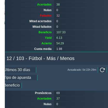
soccervista
286
17
190
Acertados
38
Nulas
0
maraskino
252
0
252
Fallados
32
Mitad acertados
0
samispaco
223
1
291
Mitad fallados
0
Beneficio
107.33
Yield
6.13
Acierto
54.29
Cuota media
1.98
# 12 / 103 - Fútbol - Más / Menos
Actualizado: 0d 22h 29m
Pronósticos
69
Acertados
37
Nulas
0