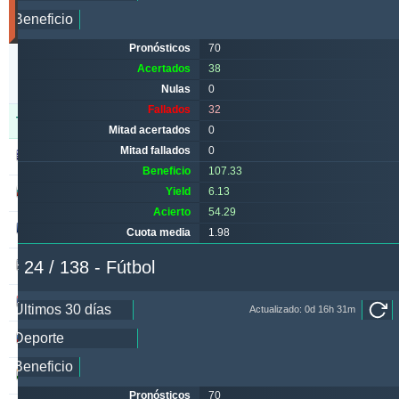
30
días)
Pronósticos
70
Actualizado:
0d
Acertados
38
5h
Nulas
0
58m
Fallados
32
Tipster
Acertados
Nulas
Fallados
Mitad acertados
0
Mitad fallados
0
alepou
965
66
386
Beneficio
107.33
ivantsochev
Yield
6.13
530
67
682
Acierto
54.29
hovi
356
20
319
Cuota media
1.98
# 24 / 138 - Fútbol
vitibet
334
23
226
drzakladjenje
313
13
470
Actualizado: 0d 16h 31m
babetko
292
2
308
vije
291
29
281
Pronósticos
70