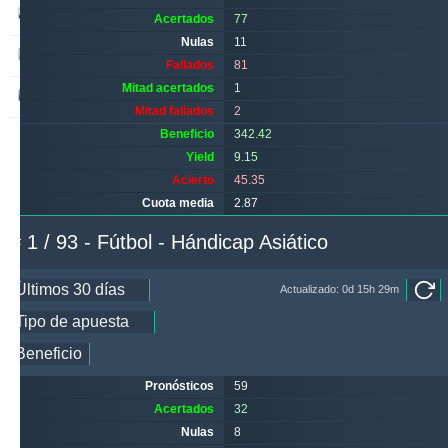
vije
233
26
219
Acertados
77
Nulas
11
soccervista
230
13
145
Fallados
81
Mitad acertados
1
samispaco
223
1
289
Mitad fallados
2
Beneficio
342.42
Yield
9.15
Acierto
45.35
Cuota media
2.87
# 1 / 93 - Fútbol - Hándicap Asiático
Actualizado: 0d 15h 29m
Pronósticos
59
Acertados
32
Nulas
8