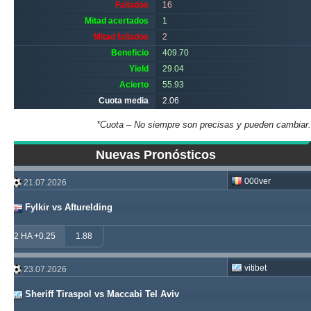
Fallados
16
Mitad acertados
1
Mitad fallados
2
Beneficio
409.70
Yield
29.04
Acierto
55.93
Cuota media
2.06
*Cuota – No siempre son precisas y pueden cambiar.
Nuevas Pronósticos
000ver
21.07.2026
Fylkir vs Afturelding
2 HA +0.25
1.88
vitibet
23.07.2026
Sheriff Tiraspol vs Maccabi Tel Aviv