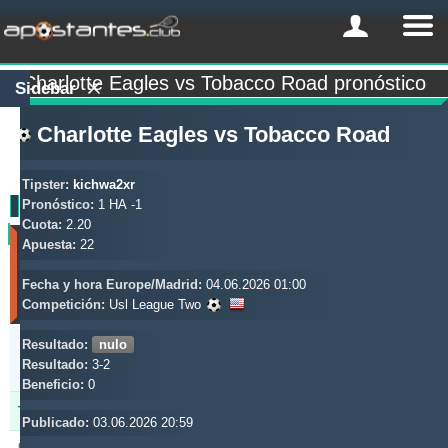
Charlotte Eagles vs Tobacco Road pronóstico
Sidebar
Charlotte Eagles
vs
Tobacco Road
Tipster:
kichwa2xr
Pronóstico:
1 HA -1
Cuota:
2.20
Tipster
Apuesta:
22
Beneficio
(Últimos
Fecha y hora Europe/Madrid:
04.06.2026 01:00
30
Competición:
Usl League Two
días)
Actualizado:
Resultado:
nulo
0d
Resultado:
3-2
16h
37m
Beneficio:
0
Tipster
Beneficio
Yield
Publicado:
03.06.2026 20:59