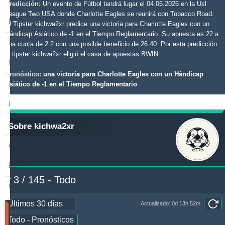
windrawwin
625.13
4.61 %
Predicción:
Un evento de Fútbol tendrá lugar el 04.06.2026 en la Usl
League Two USA donde Charlotte Eagles se reunirá con Tobacco Road.
betman
538.76
12.14 %
El Tipster kichwa2xr predice una victoria para Charlotte Eagles con un
Hándicap Asiático de -1 en el Tiempo Reglamentario. Su apuesta es 22 a
kichwa2xr
342.42
9.15 %
una cuota de 2.2 con una posible beneficio de 26.40. Por esta predicción
el tipster kichwa2xr eligió el casa de apuestas BWIN.
franko
316.49
1.70 %
Pronóstico:
una victoria para Charlotte Eagles con un Hándicap
hamkam2xr
291.57
4.14 %
Asiático de -1 en el Tiempo Reglamentario
prospurs19
270.98
7.55 %
vitibet
270.35
0.68 %
Sobre kichwa2xr
sf49ers
269.19
2.53 %
masterofbet777
265.29
21.89 %
# 3 / 145 - Todo
jacksparrow
261.15
4.30 %
Actualizado: 0d 13h 52m
Tipster
Acertados
(Últimos