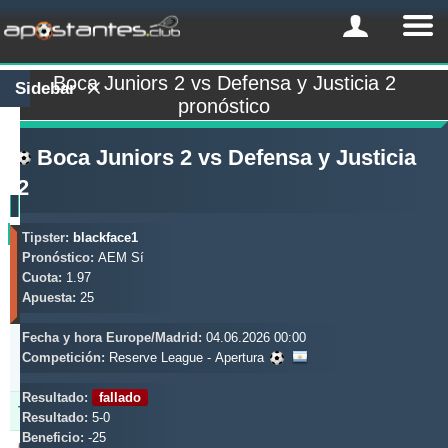
Boca Juniors 2 vs Defensa y Justicia 2
Sidebar
pronóstico
Boca Juniors 2
vs
Defensa y Justicia
2
Tipster:
blackface1
Tipster
Beneficio
Pronóstico:
AEM Sí
(Últimos
Cuota:
1.97
30
Apuesta:
25
días)
Fecha y hora Europe/Madrid:
04.06.2026 00:00
Actualizado:
0d
Competición:
Reserve League - Apertura
9h
14m
Resultado:
fallado
Tipster
Beneficio
Yield
Resultado:
5-0
Beneficio:
-25