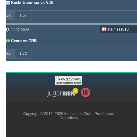
Keski-Uusimaa vs VJS
1X
1.57
stainless010
23.07.2026
Ceara vs CRB
X2
1.72
Copyright © 2016–2026
Apostantes.Club
- Pronósticos
Deportivos