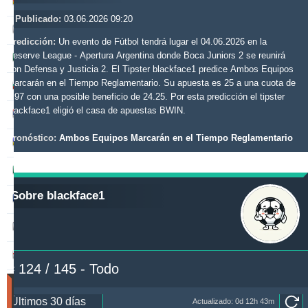
windrawwin
603.13
3.72 %
Publicado:
03.06.2026 09:20
kichwa2xr
557.52
19.64 %
Predicción:
Un evento de Fútbol tendrá lugar el 04.06.2026 en la
Reserve League - Apertura Argentina donde Boca Juniors 2 se reunirá
betman
538.76
12.14 %
con Defensa y Justicia 2. El Tipster blackface1 predice Ambos Equipos
Marcarán en el Tiempo Reglamentario. Su apuesta es 25 a una cuota de
sf49ers
439.84
5.62 %
1.97 con una posible beneficio de 24.25. Por esta predicción el tipster
blackface1 eligió el casa de apuestas BWIN.
jacksparrow
315.19
5.59 %
Pronóstico:
Ambos Equipos Marcarán en el Tiempo Reglamentario
franko
307.41
1.68 %
prospurs19
270.98
7.55 %
Sobre blackface1
masterofbet777
265.29
21.89 %
hamkam2xr
244.07
3.59 %
stainless010
230.71
6.90 %
# 124 / 145 - Todo
Tipster
Acertados
Actualizado: 0d 12h 43m
(Últimos