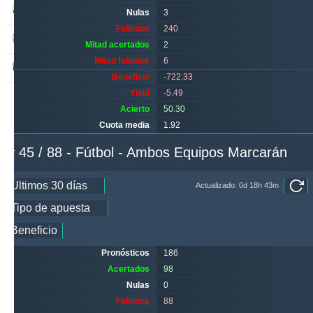
vije
233
26
219
Nulas
3
Fallados
240
soccervista
230
13
145
Mitad acertados
2
Mitad fallados
6
samispaco
223
1
289
Beneficio
-722.33
Yield
-5.49
Acierto
50.30
Cuota media
1.92
# 45 / 88 - Fútbol - Ambos Equipos Marcarán
Actualizado: 0d 18h 43m
Pronósticos
186
Acertados
98
Nulas
0
Fallados
88